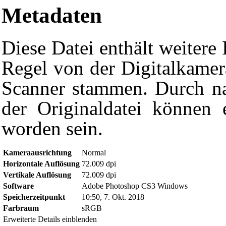
Metadaten
Diese Datei enthält weitere 
Regel von der Digitalkame
Scanner stammen. Durch na
der Originaldatei können e
worden sein.
Kameraausrichtung
Normal
Horizontale Auflösung
72.009 dpi
Vertikale Auflösung
72.009 dpi
Software
Adobe Photoshop CS3 Windows
Diese Seite wurde zuletzt am 7. Oktober 2018 um 11:12 Uhr geä
Speicherzeitpunkt
10:50, 7. Okt. 2018
Powered by
Computer-Base
.
Farbraum
sRGB
Datenschutz-Optionen
Erweiterte Details einblenden