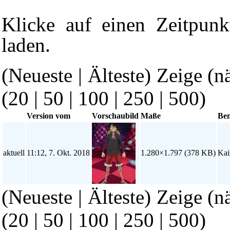
Klicke auf einen Zeitpunk
laden.
(Neueste | Älteste) Zeige (n
(
20
|
50
|
100
|
250
|
500
)
Version vom
Vorschaubild
Maße
Ben
aktuell
11:12, 7. Okt. 2018
1.280×1.797
(378 KB)
Kai
(Neueste | Älteste) Zeige (n
(
20
|
50
|
100
|
250
|
500
)