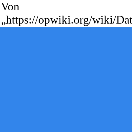
Von
„
https://opwiki.org/wiki/Da