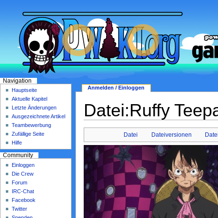
Navigation
Anmelden / Einloggen
Hauptseite
Aktuelle Kapitel
Datei:Ruffy Teepa
Letzte Änderungen
Ausgezeichnete Artikel
Teambewerbung
Zufällige Seite
Datei
Dateiversionen
Date
Hilfe
Community
Einloggen
Die Crew
Forum
IRC-Chat
Facebook
Twitter
Spenden