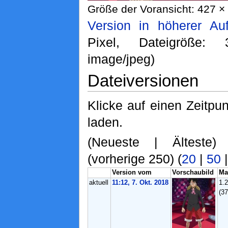
Größe der Voransicht: 427 × 
Version in höherer Au
Pixel, Dateigröße:
image/jpeg)
Dateiversionen
Klicke auf einen Zeitpu
laden.
(Neueste | Älteste)
(vorherige 250) (
20
|
50
Version vom
Vorschaubild
Ma
aktuell
11:12, 7. Okt. 2018
1.
(3