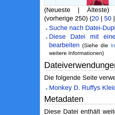
(Neueste | Älteste)
(vorherige 250) (
20
|
50
Suche nach Datei-Dupl
Diese Datei mit ei
bearbeiten
(Siehe die
I
weitere Informationen)
Dateiverwendunge
Die folgende Seite verwe
Monkey D. Ruffys Klei
Metadaten
Diese Datei enthält weit