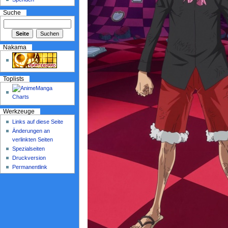
Suche
Nakama
Toplists
Werkzeuge
Links auf diese Seite
Änderungen an
verlinkten Seiten
Spezialseiten
Druckversion
Permanentlink