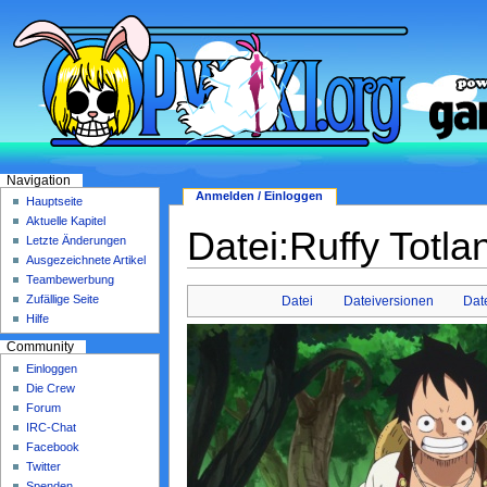
Navigation
Anmelden / Einloggen
Hauptseite
Aktuelle Kapitel
Datei:Ruffy Totla
Letzte Änderungen
Ausgezeichnete Artikel
Teambewerbung
Zufällige Seite
Datei
Dateiversionen
Dat
Hilfe
Community
Einloggen
Die Crew
Forum
IRC-Chat
Facebook
Twitter
Spenden