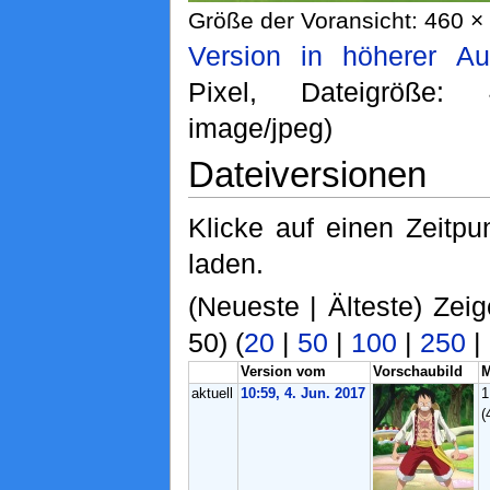
Größe der Voransicht: 460 × 
Version in höherer Au
Pixel, Dateigröße
image/jpeg)
Dateiversionen
Klicke auf einen Zeitpu
laden.
(Neueste | Älteste) Zeig
50) (
20
|
50
|
100
|
250
|
Version vom
Vorschaubild
aktuell
10:59, 4. Jun. 2017
1
(