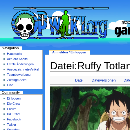
Navigation
Anmelden / Einloggen
Hauptseite
Aktuelle Kapitel
Datei:Ruffy Totla
Letzte Änderungen
Ausgezeichnete Artikel
Teambewerbung
Zufällige Seite
Datei
Dateiversionen
Dat
Hilfe
Community
Einloggen
Die Crew
Forum
IRC-Chat
Facebook
Twitter
Spenden