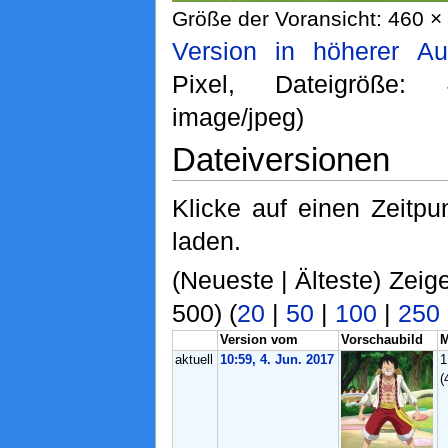
Größe der Voransicht: 460 × 
Version in höherer Au
Pixel, Dateigröße
image/jpeg)
Dateiversionen
Klicke auf einen Zeitpu
laden.
(Neueste | Älteste) Zeig
500) (
20
|
50
|
100
|
250
Version vom
Vorschaubild
aktuell
10:59, 4. Jun. 2017
1
(