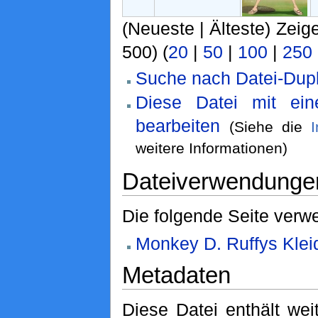
(Neueste | Älteste) Zeig
500) (
20
|
50
|
100
|
250
Suche nach Datei-Dupl
Diese Datei mit ei
bearbeiten
(Siehe die
weitere Informationen)
Dateiverwendunge
Die folgende Seite verwe
Monkey D. Ruffys Klei
Metadaten
Diese Datei enthält weit