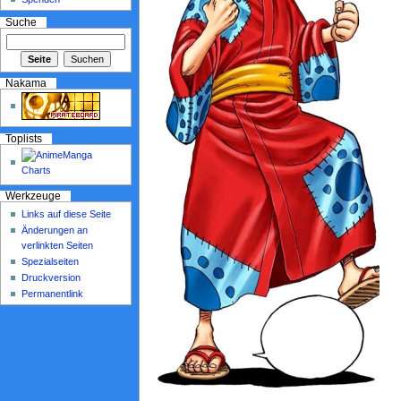
Suche
Nakama
Toplists
Werkzeuge
Links auf diese Seite
Änderungen an
verlinkten Seiten
Spezialseiten
Druckversion
Permanentlink