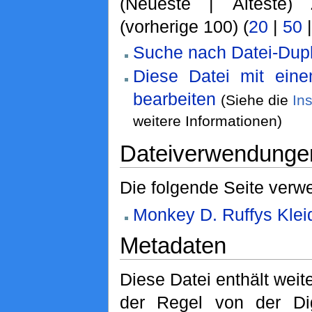
(Neueste | Älteste) 
(vorherige 100) (
20
|
50
Suche nach Datei-Dupl
Diese Datei mit ein
bearbeiten
(Siehe die
In
weitere Informationen)
Dateiverwendunge
Die folgende Seite verwe
Monkey D. Ruffys Klei
Metadaten
Diese Datei enthält weite
der Regel von der Di