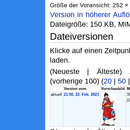
Größe der Voransicht: 252 × 
Version in höherer Aufl
Dateigröße: 150 KB, MI
Dateiversionen
Klicke auf einen Zeitpun
laden.
(Neueste | Älteste) 
(vorherige 100) (
20
|
50
Version vom
Vorschaubild
M
aktuell
21:50, 22. Feb. 2023
3
(