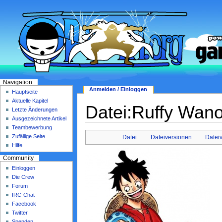
Navigation
Anmelden / Einloggen
Hauptseite
Aktuelle Kapitel
Datei:Ruffy Wano
Letzte Änderungen
Ausgezeichnete Artikel
Teambewerbung
Zufällige Seite
Datei
Dateiversionen
Datei
Hilfe
Community
Einloggen
Die Crew
Forum
IRC-Chat
Facebook
Twitter
Spenden