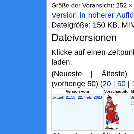
Größe der Voransicht: 252 × 
Version in höherer Aufl
Dateigröße: 150 KB, MI
Dateiversionen
Klicke auf einen Zeitpun
laden.
(Neueste | Älteste)
(vorherige 50) (
20
|
50
|
Version vom
Vorschaubild
M
aktuell
21:50, 22. Feb. 2023
3
(