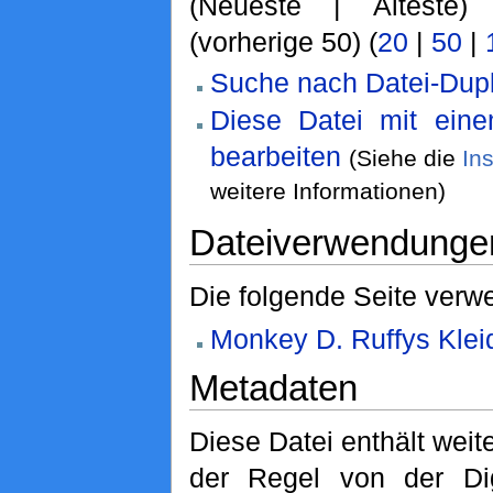
(Neueste | Älteste)
(vorherige 50) (
20
|
50
|
Suche nach Datei-Dupl
Diese Datei mit ein
bearbeiten
(Siehe die
In
weitere Informationen)
Dateiverwendunge
Die folgende Seite verwe
Monkey D. Ruffys Klei
Metadaten
Diese Datei enthält weite
der Regel von der Di