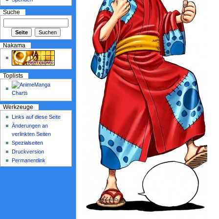
Suche
Nakama
Toplists
Werkzeuge
Links auf diese Seite
Änderungen an
verlinkten Seiten
Spezialseiten
Druckversion
Permanentlink