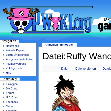
Navigation
Anmelden / Einloggen
Hauptseite
Aktuelle Kapitel
Datei:Ruffy Wano
Letzte Änderungen
Ausgezeichnete Artikel
Teambewerbung
Zufällige Seite
Datei
Dateiversionen
Datei
Hilfe
Community
Einloggen
Die Crew
Forum
IRC-Chat
Facebook
Twitter
Spenden