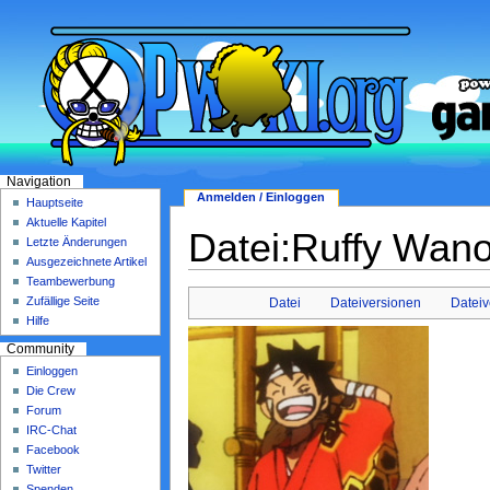
Navigation
Anmelden / Einloggen
Hauptseite
Aktuelle Kapitel
Datei:Ruffy Wano
Letzte Änderungen
Ausgezeichnete Artikel
Teambewerbung
Zufällige Seite
Datei
Dateiversionen
Datei
Hilfe
Community
Einloggen
Die Crew
Forum
IRC-Chat
Facebook
Twitter
Spenden