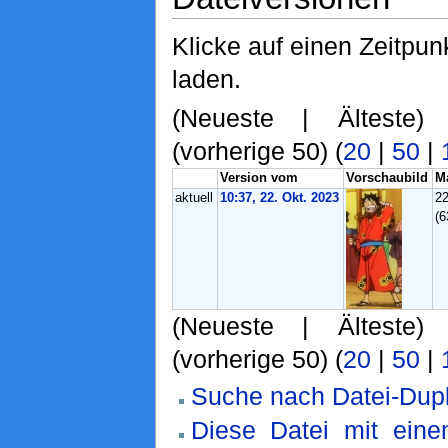
Klicke auf einen Zeitpun
laden.
(Neueste | Älteste)
(vorherige 50) (
20
|
50
|
Version vom
Vorschaubild
M
aktuell
10:37, 22. Okt. 2023
2
(6
(Neueste | Älteste)
(vorherige 50) (
20
|
50
|
Suche nach Datei-Dupl
Diese Datei mit ein