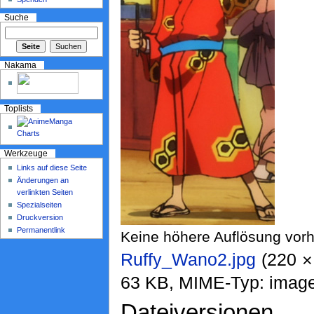
Suche
Nakama
Toplists
Werkzeuge
Links auf diese Seite
Änderungen an
verlinkten Seiten
Spezialseiten
Druckversion
Permanentlink
Keine höhere Auflösung vor
Ruffy_Wano2.jpg
‎ (220 
63 KB, MIME-Typ: image
Dateiversionen