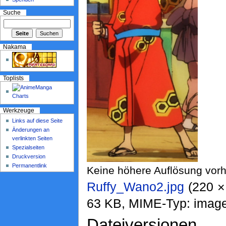
Suche
Nakama
Toplists
Werkzeuge
Links auf diese Seite
Änderungen an
verlinkten Seiten
Spezialseiten
Druckversion
Permanentlink
Keine höhere Auflösung vor
Ruffy_Wano2.jpg
‎ (220 
63 KB, MIME-Typ: image
Dateiversionen