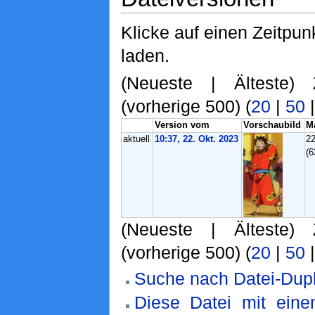
Klicke auf einen Zeitpun
laden.
(Neueste | Älteste) 
(vorherige 500) (
20
|
50
Version vom
Vorschaubild
M
aktuell
10:37, 22. Okt. 2023
2
(6
(Neueste | Älteste) 
(vorherige 500) (
20
|
50
Suche nach Datei-Dupl
Diese Datei mit ein