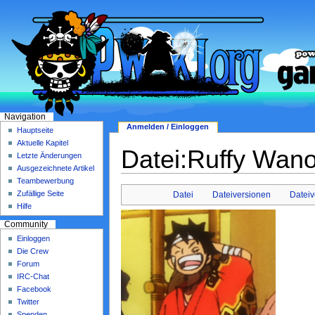
Navigation
Anmelden / Einloggen
Hauptseite
Aktuelle Kapitel
Datei:Ruffy Wano
Letzte Änderungen
Ausgezeichnete Artikel
Teambewerbung
Zufällige Seite
Datei
Dateiversionen
Datei
Hilfe
Community
Einloggen
Die Crew
Forum
IRC-Chat
Facebook
Twitter
Spenden