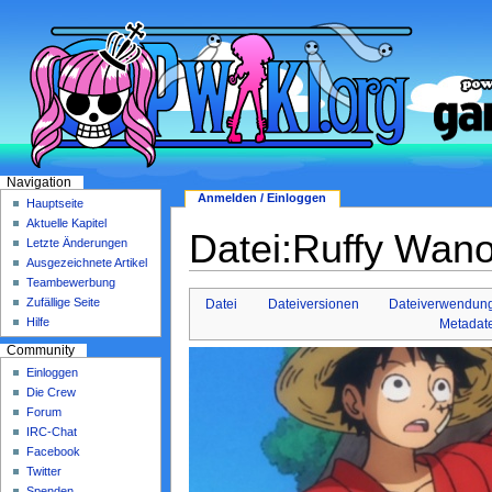
Navigation
Anmelden / Einloggen
Hauptseite
Aktuelle Kapitel
Datei:Ruffy Wano 
Letzte Änderungen
Ausgezeichnete Artikel
Teambewerbung
Zufällige Seite
Datei
Dateiversionen
Dateiverwendun
Hilfe
Metadat
Community
Einloggen
Die Crew
Forum
IRC-Chat
Facebook
Twitter
Spenden