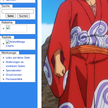
Suche
Nakama
Toplists
Werkzeuge
Links auf diese Seite
Änderungen an
verlinkten Seiten
Spezialseiten
Druckversion
Permanentlink