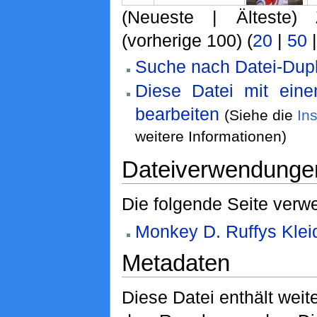
(Neueste | Älteste) 
(vorherige 100) (
20
|
50
Suche nach Datei-Dupl
Diese Datei mit ein
bearbeiten
(Siehe die
In
weitere Informationen)
Dateiverwendunge
Die folgende Seite verwe
Monkey D. Ruffys Klei
Metadaten
Diese Datei enthält weite