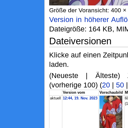
Größe der Voransicht: 400 × 
Version in höherer Aufl
Dateigröße: 164 KB, MI
Dateiversionen
Klicke auf einen Zeitpun
laden.
(Neueste | Älteste) 
(vorherige 100) (
20
|
50
Version vom
Vorschaubild
M
aktuell
12:44, 19. Nov. 2023
6
(