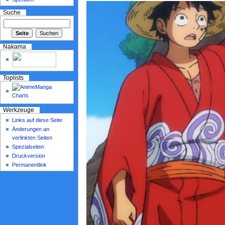
Suche
Nakama
Toplists
Werkzeuge
Links auf diese Seite
Änderungen an
verlinkten Seiten
Spezialseiten
Druckversion
Permanentlink