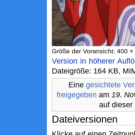
Größe der Voransicht: 400 × 
Version in höherer Aufl
Dateigröße: 164 KB, MI
Eine
gesichtete Ver
freigegeben
am
19. No
auf dieser
Dateiversionen
Klicke auf einen Zeitpun