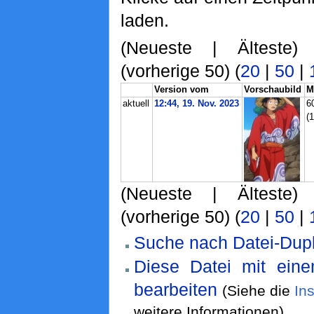
laden.
(Neueste | Älteste)
(vorherige 50) (
20
|
50
|
Version vom
Vorschaubild
M
aktuell
12:44, 19. Nov. 2023
6
(
(Neueste | Älteste)
(vorherige 50) (
20
|
50
|
Suche nach Datei-Dupl
Diese Datei mit ein
bearbeiten
(Siehe die
In
weitere Informationen)