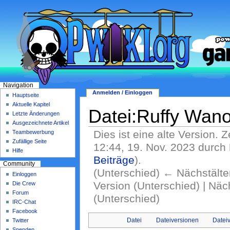
Navigation
Anmelden / Einloggen
Hauptseite
Aktuelle Kapitel
Datei:Ruffy Wano 
Letzte Änderungen
Ausgezeichnete Artikel
Dies ist eine alte Version. 
Teambewerbung
Zufällige Seite
12:44, 19. Nov. 2023 durch
Hilfe
Beiträge
)
.
Community
(Unterschied) ← Nächstälter
Einloggen
Version (Unterschied) | Nä
Die Crew
Forum
(Unterschied)
IRC-Chat
Facebook
Datei
Dateiversionen
Datei
Twitter
Spenden