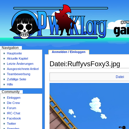
Navigation
Anmelden / Einloggen
Hauptseite
Aktuelle Kapitel
Datei:RuffyvsFoxy3.jpg
Letzte Änderungen
Ausgezeichnete Artikel
Teambewerbung
Datei
Zufällige Seite
Hilfe
Community
Einloggen
Die Crew
Forum
IRC-Chat
Facebook
Twitter
Spenden