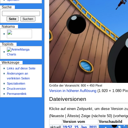
Suche
Nakama
Toplists
Werkzeuge
Links auf diese Seite
Änderungen an
verlinkten Seiten
Spezialseiten
Größe der Voransicht: 800 × 450 Pixel
Druckversion
Version in höherer Auflösung
‎ (1.920 × 1.080 P
Permanentlink
Dateiversionen
Klicke auf einen Zeitpunkt, um diese Version zu
(Neueste | Älteste) Zeige (nächste 50) (vorherig
Version vom
Vorschaubild
aktuell
19:57, 15. Jan. 2011