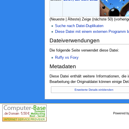
(Neueste | Älteste) Zeige (nächste 50) (vorherig
Suche nach Datei-Duplikaten
Diese Datei mit einem externen Programm b
Dateiverwendungen
Die folgende Seite verwendet diese Datei:
Ruffy vs Foxy
Metadaten
Diese Datei enthält weitere Informationen, di
Bearbeitung der Originaldatei können einige Det
Erweiterte Details einblenden
Powered 