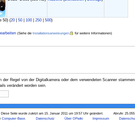
e 50) (
20
|
50
|
100
|
250
|
500
)
earbeiten
(Siehe die
Installationsanweisungen
für weitere Informationen)
e in der Regel von der Digitalkamera oder dem verwendeten Scanner stammen
ails verändert worden sein.
Diese Seite wurde zuletzt am 15. Januar 2011 um 19:57 Uhr geändert.
Abrufe: 25.055
by
Computer-Base
.
Datenschutz
Über OPwiki
Impressum
Datenschu