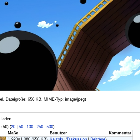
ixel, Dateigröße: 656 KB, MIME-Typ: image/jpeg)
 laden.
e 50) (
20
|
50
|
100
|
250
|
500
)
Maße
Benutzer
Kommentar
1.920×1.080
(656 KB)
Kaizoku
(
Diskussion
|
Beiträge
)