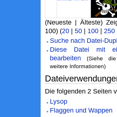
(Neueste | Älteste) Zei
100) (
20
|
50
|
100
|
250
Suche nach Datei-Dupl
Diese Datei mit e
bearbeiten
(Siehe d
weitere Informationen)
Dateiverwendunge
Die folgenden 2 Seiten 
Lysop
Flaggen und Wappen