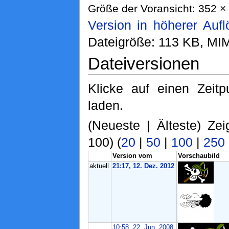
Größe der Voransicht: 352 × 
Version in höherer Auf
Dateigröße: 113 KB, MI
Dateiversionen
Klicke auf einen Zeit
laden.
(Neueste | Älteste) Zei
100) (
20
|
50
|
100
|
250
Version vom
Vorschaubild
aktuell
21:17, 12. Dez. 2012
10:58, 22. Jun. 2008