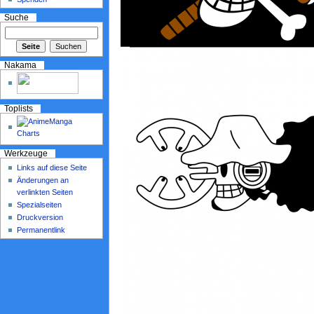
Suche
Nakama
Toplists
Werkzeuge
Links auf diese Seite
Änderungen an
verlinkten Seiten
Spezialseiten
Druckversion
Permanentlink