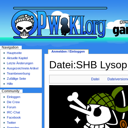
Navigation
Anmelden / Einloggen
Hauptseite
Aktuelle Kapitel
Datei:SHB Lysop
Letzte Änderungen
Ausgezeichnete Artikel
Teambewerbung
Zufällige Seite
Datei
Dateiversion
Hilfe
Community
Einloggen
Die Crew
Forum
IRC-Chat
Facebook
Twitter
Spenden