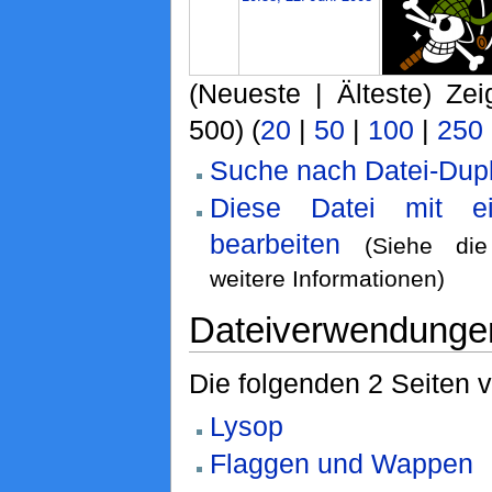
(Neueste | Älteste) Zei
500) (
20
|
50
|
100
|
250
Suche nach Datei-Dupl
Diese Datei mit e
bearbeiten
(Siehe d
weitere Informationen)
Dateiverwendunge
Die folgenden 2 Seiten 
Lysop
Flaggen und Wappen