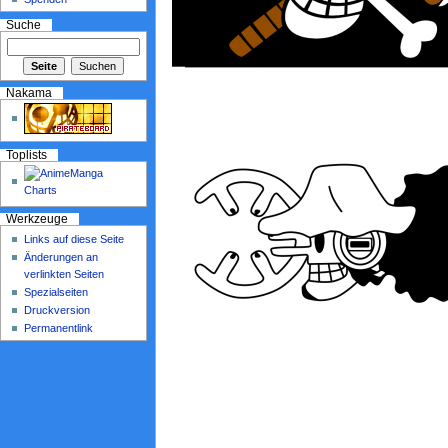
Suche
Nakama
Toplists
Werkzeuge
Links auf diese Seite
Änderungen an
verlinkten Seiten
Spezialseiten
Druckversion
Permanentlink