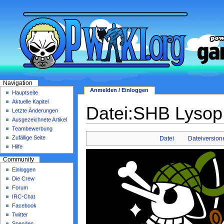
Navigation
Anmelden / Einloggen
Hauptseite
Aktuelle Kapitel
Datei:SHB Lysop
Letzte Änderungen
Ausgezeichnete Artikel
Teambewerbung
Zufällige Seite
Datei
Dateiversion
Hilfe
Community
Einloggen
Die Crew
Forum
IRC-Chat
Facebook
Twitter
Spenden