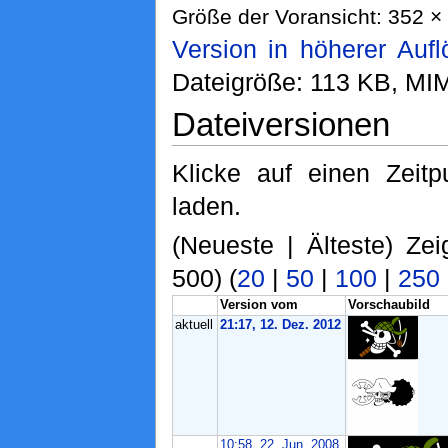
Größe der Voransicht: 352 × 
Version in höherer Auf
Dateigröße: 113 KB, MI
Dateiversionen
Klicke auf einen Zeit
laden.
(Neueste | Älteste) Zei
500) (
20
|
50
|
100
|
250
Version vom
Vorschaubild
aktuell
21:17, 12. Dez. 2012
10:58, 22. Jun. 2008