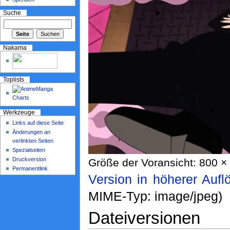
Suche
Nakama
Toplists
Werkzeuge
Links auf diese Seite
Änderungen an
verlinkten Seiten
Spezialseiten
Druckversion
Größe der Voransicht: 800 × 
Permanentlink
Version in höherer Aufl
MIME-Typ: image/jpeg)
Dateiversionen