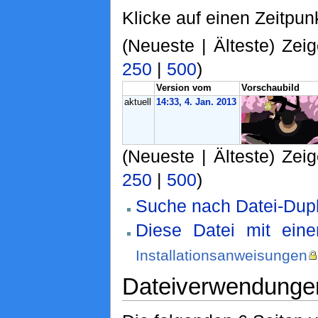
Klicke auf einen Zeitpun
(Neueste | Älteste) Zeig
250
|
500
)
Version vom
Vorschaubild
aktuell
14:33, 4. Jan. 2013
(Neueste | Älteste) Zeig
250
|
500
)
Suche nach Datei-Dupl
Diese Datei mit ein
Installationsanweisungen
Dateiverwendunge