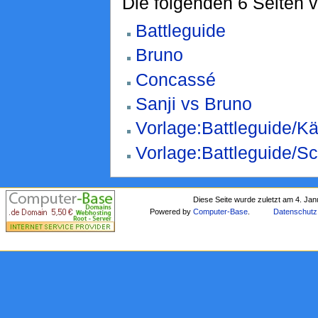
Die folgenden 6 Seiten 
Battleguide
Bruno
Concassé
Sanji vs Bruno
Vorlage:Battleguide/K
Vorlage:Battleguide/Sc
Diese Seite wurde zuletzt am 4. Ja
Powered by
Computer-Base
.
Datenschutz