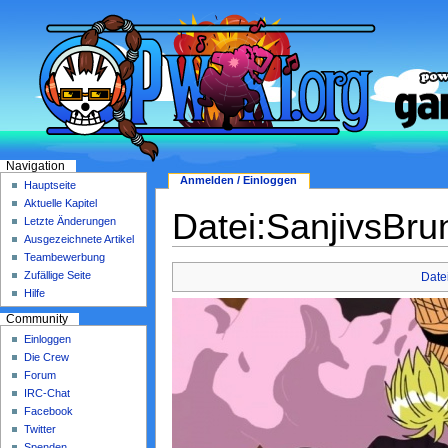
Navigation
Anmelden / Einloggen
Hauptseite
Aktuelle Kapitel
Datei:SanjivsBru
Letzte Änderungen
Ausgezeichnete Artikel
Teambewerbung
Zufällige Seite
Date
Hilfe
Community
Einloggen
Die Crew
Forum
IRC-Chat
Facebook
Twitter
Spenden