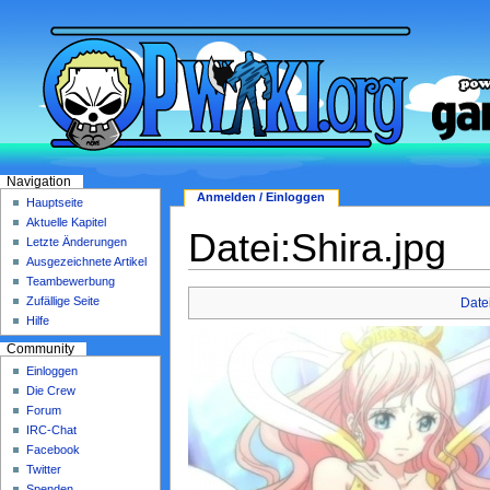
Navigation
Anmelden / Einloggen
Hauptseite
Aktuelle Kapitel
Datei:Shira.jpg
Letzte Änderungen
Ausgezeichnete Artikel
Teambewerbung
Zufällige Seite
Date
Hilfe
Community
Einloggen
Die Crew
Forum
IRC-Chat
Facebook
Twitter
Spenden