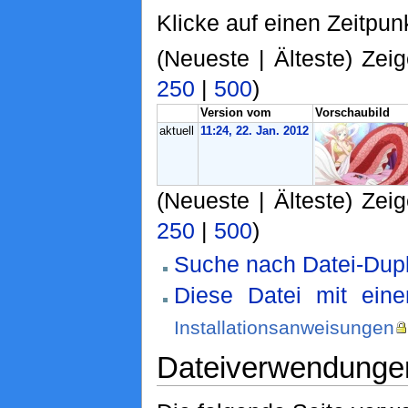
Klicke auf einen Zeitpun
(Neueste | Älteste) Zeig
250
|
500
)
Version vom
Vorschaubild
aktuell
11:24, 22. Jan. 2012
(Neueste | Älteste) Zeig
250
|
500
)
Suche nach Datei-Dupl
Diese Datei mit ein
Installationsanweisungen
Dateiverwendunge