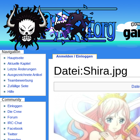
Navigation
Anmelden / Einloggen
Hauptseite
Aktuelle Kapitel
Datei:Shira.jpg
Letzte Änderungen
Ausgezeichnete Artikel
Teambewerbung
Zufällige Seite
Date
Hilfe
Community
Einloggen
Die Crew
Forum
IRC-Chat
Facebook
Twitter
Spenden