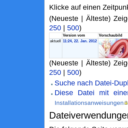
Klicke auf einen Zeitpun
(Neueste | Älteste) Zeig
250
|
500
)
Version vom
Vorschaubild
aktuell
11:24, 22. Jan. 2012
(Neueste | Älteste) Zeig
250
|
500
)
Suche nach Datei-Dupl
Diese Datei mit ein
Installationsanweisungen
Dateiverwendunge