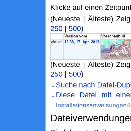
Klicke auf einen Zeitpun
(Neueste | Älteste) Zeig
250
|
500
)
Version vom
Vorschaubild
aktuell
12:38, 17. Apr. 2013
(Neueste | Älteste) Zeig
250
|
500
)
Suche nach Datei-Dupl
Diese Datei mit ein
Installationsanweisungen
Dateiverwendunge