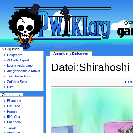
Navigation
Anmelden / Einloggen
Hauptseite
Aktuelle Kapitel
Datei:Shirahoshi
Letzte Änderungen
Ausgezeichnete Artikel
Teambewerbung
Zufällige Seite
Date
Hilfe
Community
Einloggen
Die Crew
Forum
IRC-Chat
Facebook
Twitter
Spenden