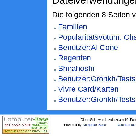
Dateiverwendunge
Die folgenden 8 Seiten 
Familien
Popularitätsvotum: Cha
Benutzer:Al Cone
Regenten
Shirahoshi
Benutzer:Gronkh/Tests
Vivre Card/Karten
Benutzer:Gronkh/Tests
Diese Seite wurde zuletzt am 19. Fe
Powered by
Computer-Base
.
Datenschutz