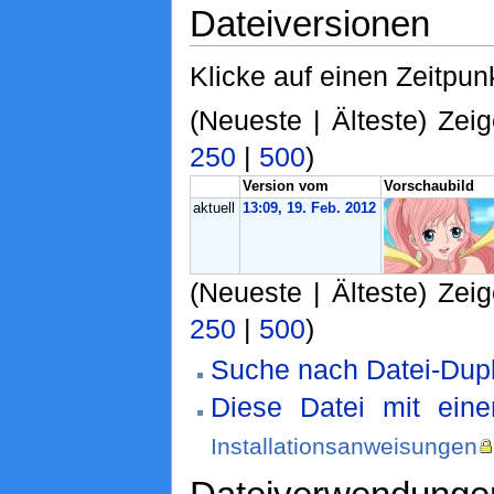
Dateiversionen
Klicke auf einen Zeitpun
(Neueste | Älteste) Zeig
250
|
500
)
Version vom
Vorschaubild
aktuell
13:09, 19. Feb. 2012
(Neueste | Älteste) Zeig
250
|
500
)
Suche nach Datei-Dupl
Diese Datei mit ein
Installationsanweisungen