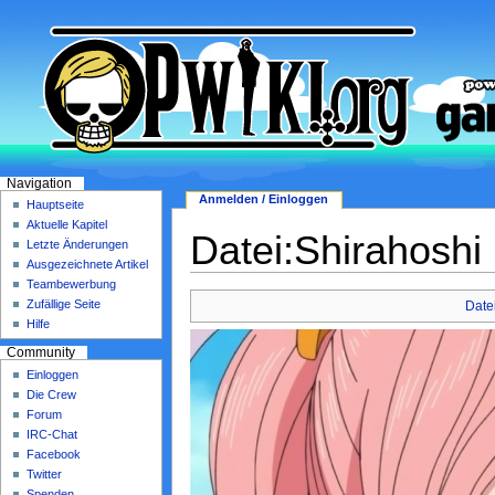
Navigation
Anmelden / Einloggen
Hauptseite
Aktuelle Kapitel
Datei:Shirahoshi
Letzte Änderungen
Ausgezeichnete Artikel
Teambewerbung
Zufällige Seite
Date
Hilfe
Community
Einloggen
Die Crew
Forum
IRC-Chat
Facebook
Twitter
Spenden