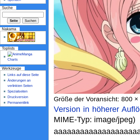
Suche
Nakama
Toplists
Werkzeuge
Links auf diese Seite
Änderungen an
verlinkten Seiten
Spezialseiten
Druckversion
Größe der Voransicht: 800 × 
Permanentlink
Version in höherer Aufl
MIME-Typ: image/jpeg)
aaaaaaaaaaaaaaaaaaaaa