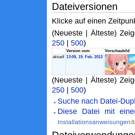
Dateiversionen
Klicke auf einen Zeitpun
(Neueste | Älteste) Zeig
250
|
500
)
Version vom
Vorschaubild
aktuell
13:09, 19. Feb. 2012
(Neueste | Älteste) Zeig
250
|
500
)
Suche nach Datei-Dupl
Diese Datei mit ein
Installationsanweisungen