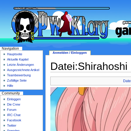
Navigation
Anmelden / Einloggen
Hauptseite
Aktuelle Kapitel
Datei:Shirahoshi
Letzte Änderungen
Ausgezeichnete Artikel
Teambewerbung
Zufällige Seite
Date
Hilfe
Community
Einloggen
Die Crew
Forum
IRC-Chat
Facebook
Twitter
Spenden