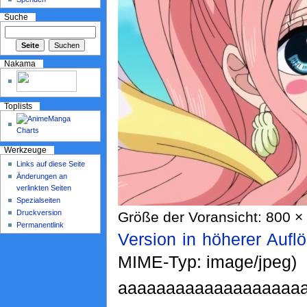
Suche
Nakama
Toplists
Werkzeuge
Links auf diese Seite
Änderungen an
verlinkten Seiten
Spezialseiten
Druckversion
Größe der Voransicht: 800 × 
Permanentlink
Version in höherer Aufl
MIME-Typ: image/jpeg)
aaaaaaaaaaaaaaaaaaaaa