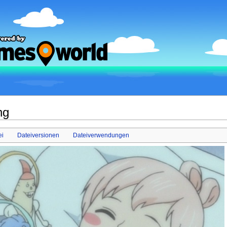
ng
ei
Dateiversionen
Dateiverwendungen