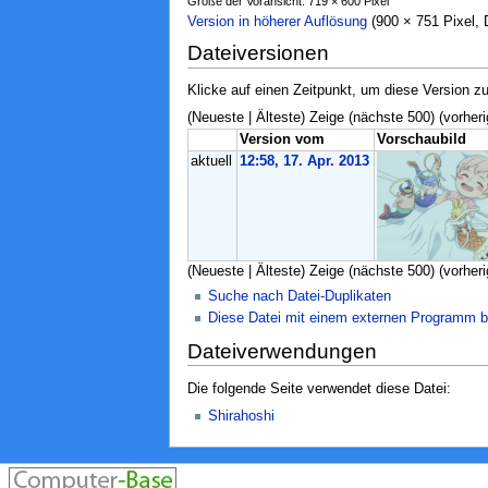
Größe der Voransicht: 719 × 600 Pixel
Version in höherer Auflösung
‎ (900 × 751 Pixel
Dateiversionen
Klicke auf einen Zeitpunkt, um diese Version zu
(Neueste | Älteste) Zeige (nächste 500) (vorheri
Version vom
Vorschaubild
aktuell
12:58, 17. Apr. 2013
(Neueste | Älteste) Zeige (nächste 500) (vorheri
Suche nach Datei-Duplikaten
Diese Datei mit einem externen Programm b
Dateiverwendungen
Die folgende Seite verwendet diese Datei:
Shirahoshi