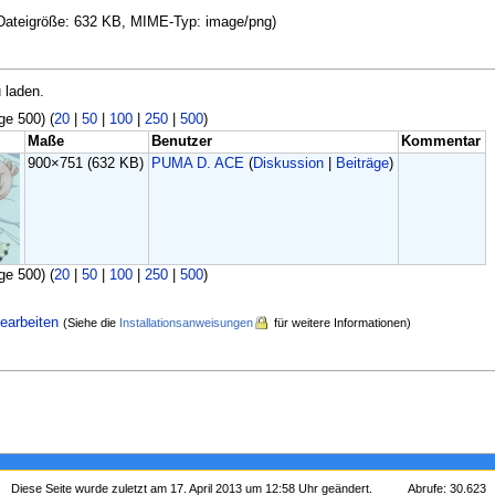
, Dateigröße: 632 KB, MIME-Typ: image/png)
 laden.
ge 500) (
20
|
50
|
100
|
250
|
500
)
Maße
Benutzer
Kommentar
900×751
(632 KB)
PUMA D. ACE
(
Diskussion
|
Beiträge
)
ge 500) (
20
|
50
|
100
|
250
|
500
)
earbeiten
(Siehe die
Installationsanweisungen
für weitere Informationen)
Diese Seite wurde zuletzt am 17. April 2013 um 12:58 Uhr geändert.
Abrufe: 30.623