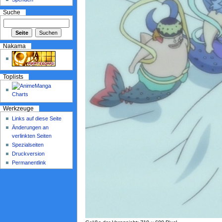
Suche
Nakama
Toplists
Werkzeuge
Links auf diese Seite
Änderungen an
verlinkten Seiten
Spezialseiten
Druckversion
Permanentlink