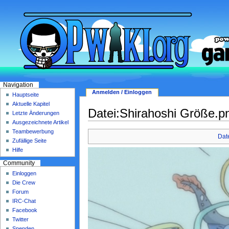
Navigation
Anmelden / Einloggen
Hauptseite
Aktuelle Kapitel
Datei:Shirahoshi Größe.p
Letzte Änderungen
Ausgezeichnete Artikel
Teambewerbung
Dat
Zufällige Seite
Hilfe
Community
Einloggen
Die Crew
Forum
IRC-Chat
Facebook
Twitter
Spenden