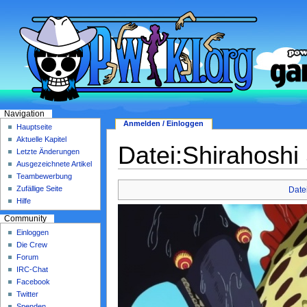
Navigation
Anmelden / Einloggen
Hauptseite
Aktuelle Kapitel
Datei:Shirahoshi
Letzte Änderungen
Ausgezeichnete Artikel
Teambewerbung
Zufällige Seite
Date
Hilfe
Community
Einloggen
Die Crew
Forum
IRC-Chat
Facebook
Twitter
Spenden