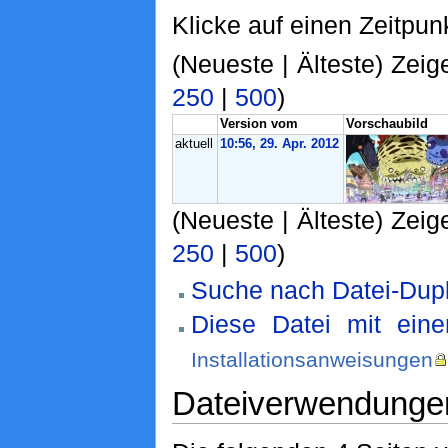
Klicke auf einen Zeitpun
(Neueste | Älteste) Zeig
250
|
500
)
Version vom
Vorschaubild
aktuell
10:56, 29. Apr. 2012
(Neueste | Älteste) Zeig
250
|
500
)
Suche nach Datei-Dupl
Diese Datei mit ein
Installationsanweisungen
Dateiverwendunge