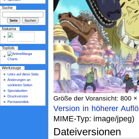
Suche
Nakama
Toplists
Werkzeuge
Links auf diese Seite
Änderungen an
verlinkten Seiten
Spezialseiten
Druckversion
Größe der Voransicht: 800 × 
Permanentlink
Version in höherer Aufl
MIME-Typ: image/jpeg)
Dateiversionen