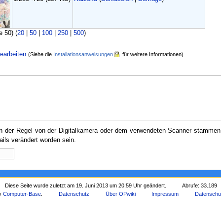
e 50) (
20
|
50
|
100
|
250
|
500
)
earbeiten
(Siehe die
Installationsanweisungen
für weitere Informationen)
e in der Regel von der Digitalkamera oder dem verwendeten Scanner stammen
ails verändert worden sein.
Diese Seite wurde zuletzt am 19. Juni 2013 um 20:59 Uhr geändert.
Abrufe: 33.189
by
Computer-Base
.
Datenschutz
Über OPwiki
Impressum
Datenschu