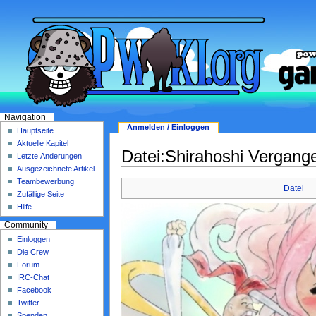
Navigation
Anmelden / Einloggen
Hauptseite
Aktuelle Kapitel
Datei:Shirahoshi Vergange
Letzte Änderungen
Ausgezeichnete Artikel
Teambewerbung
Datei
Zufällige Seite
Hilfe
Community
Einloggen
Die Crew
Forum
IRC-Chat
Facebook
Twitter
Spenden