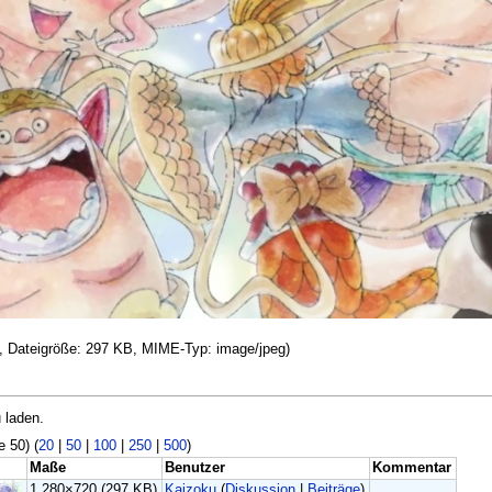
el, Dateigröße: 297 KB, MIME-Typ: image/jpeg)
 laden.
e 50) (
20
|
50
|
100
|
250
|
500
)
Maße
Benutzer
Kommentar
1.280×720
(297 KB)
Kaizoku
(
Diskussion
|
Beiträge
)