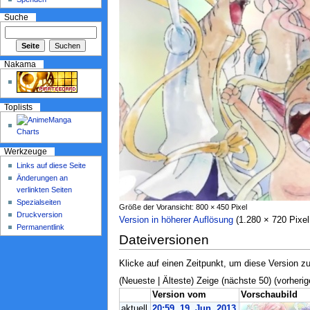
Suche
Nakama
Toplists
Werkzeuge
Links auf diese Seite
Änderungen an
verlinkten Seiten
Spezialseiten
Größe der Voransicht: 800 × 450 Pixel
Druckversion
Version in höherer Auflösung
‎ (1.280 × 720 Pix
Permanentlink
Dateiversionen
Klicke auf einen Zeitpunkt, um diese Version zu
(Neueste | Älteste) Zeige (nächste 50) (vorherig
Version vom
Vorschaubild
aktuell
20:59, 19. Jun. 2013