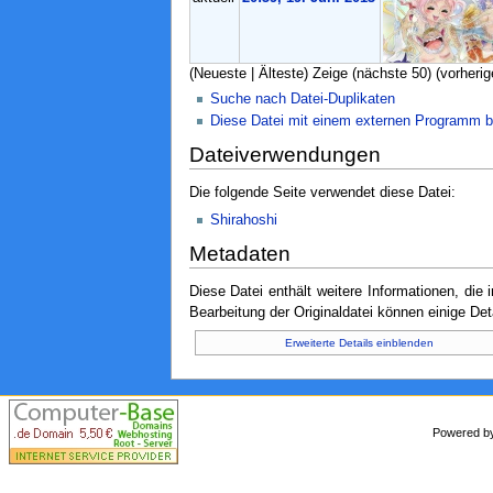
(Neueste | Älteste) Zeige (nächste 50) (vorherig
Suche nach Datei-Duplikaten
Diese Datei mit einem externen Programm b
Dateiverwendungen
Die folgende Seite verwendet diese Datei:
Shirahoshi
Metadaten
Diese Datei enthält weitere Informationen, di
Bearbeitung der Originaldatei können einige Det
Erweiterte Details einblenden
Powered 