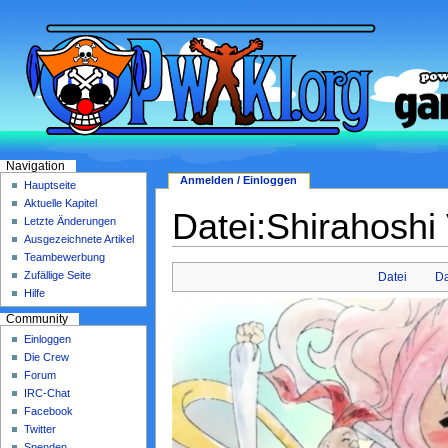
Navigation
Anmelden / Einloggen
Hauptseite
Aktuelle Kapitel
Datei:Shirahoshi
Letzte Änderungen
Ausgezeichnete Artikel
Teambewerbung
Zufällige Seite
Datei
Da
Hilfe
Community
Einloggen
Die Crew
Forum
IRC-Chat
Facebook
Twitter
Spenden