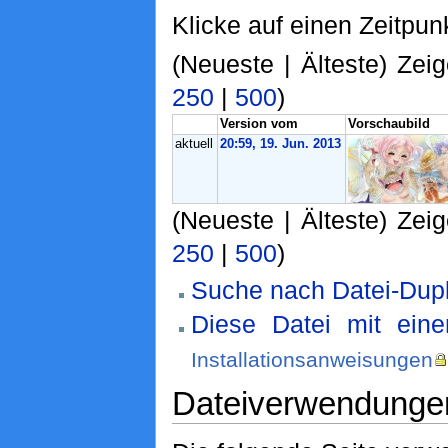
Klicke auf einen Zeitpun
(Neueste | Älteste) Zeig
250
|
500
)
Version vom
Vorschaubild
aktuell
20:59, 19. Jun. 2013
(Neueste | Älteste) Zeig
250
|
500
)
Suche nach Datei-Dupl
Diese Datei mit ein
Installationsanweisungen
Dateiverwendunge