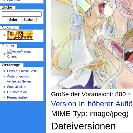
Suche
Nakama
Toplists
Werkzeuge
Links auf diese Seite
Änderungen an
verlinkten Seiten
Spezialseiten
Druckversion
Größe der Voransicht: 800 × 
Permanentlink
Version in höherer Aufl
MIME-Typ: image/jpeg)
Dateiversionen