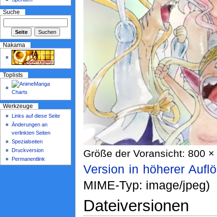
Suche
Nakama
Toplists
Werkzeuge
Links auf diese Seite
Änderungen an
verlinkten Seiten
Spezialseiten
Druckversion
Größe der Voransicht: 800 × 
Permanentlink
Version in höherer Aufl
MIME-Typ: image/jpeg)
Dateiversionen