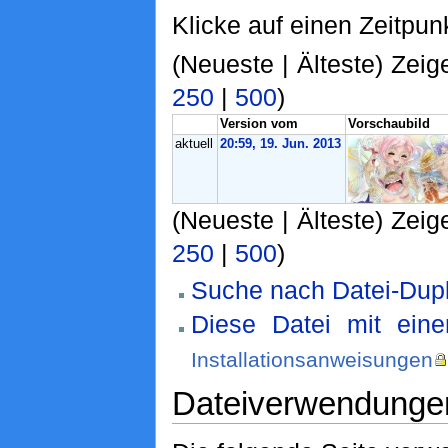
Klicke auf einen Zeitpun
(Neueste | Älteste) Zeig
250
|
500
)
Version vom
Vorschaubild
aktuell
20:59, 19. Jun. 2013
(Neueste | Älteste) Zeig
250
|
500
)
Suche nach Datei-Dupl
Diese Datei mit ein
Installationsanweisungen
Dateiverwendunge