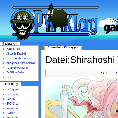
Navigation
Anmelden / Einloggen
Hauptseite
Aktuelle Kapitel
Datei:Shirahoshi
Letzte Änderungen
Ausgezeichnete Artikel
Teambewerbung
Zufällige Seite
Datei
Da
Hilfe
Community
Einloggen
Die Crew
Forum
IRC-Chat
Facebook
Twitter
Spenden