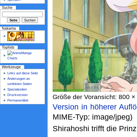
Suche
Nakama
Toplists
Werkzeuge
Links auf diese Seite
Änderungen an
verlinkten Seiten
Spezialseiten
Druckversion
Größe der Voransicht: 800 × 
Permanentlink
Version in höherer Aufl
MIME-Typ: image/jpeg)
Shirahoshi trifft die Pri