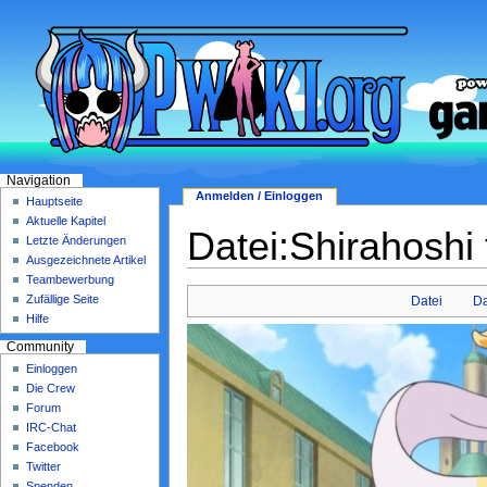
Navigation
Anmelden / Einloggen
Hauptseite
Aktuelle Kapitel
Datei:Shirahoshi t
Letzte Änderungen
Ausgezeichnete Artikel
Teambewerbung
Zufällige Seite
Datei
Da
Hilfe
Community
Einloggen
Die Crew
Forum
IRC-Chat
Facebook
Twitter
Spenden