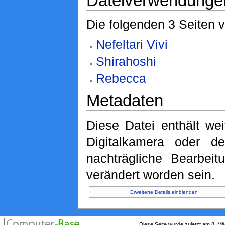
Dateiverwendunge
Die folgenden 3 Seiten 
Nefeltari Vivi
Shirahoshi
Rebecca
Metadaten
Diese Datei enthält wei
Digitalkamera oder 
nachträgliche Bearbeit
verändert worden sein.
Erweiterte Details einblenden
Diese Seite wurde zuletzt am 8. M