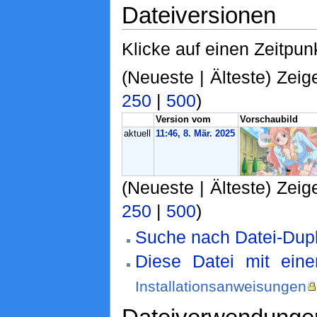
Dateiversionen
Klicke auf einen Zeitpun
(Neueste | Älteste) Zeig
250
|
500
)
Version vom
Vorschaubild
aktuell
11:46, 8. Mär. 2025
(Neueste | Älteste) Zeig
250
|
500
)
Suche nach Datei-Dupl
Diese Datei mit ein
Installationsanweisungen