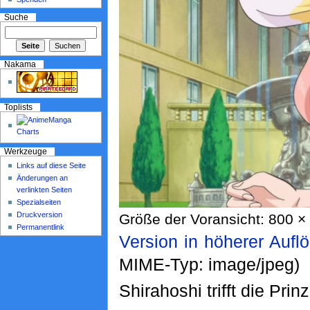
Suche
Nakama
Toplists
Werkzeuge
Links auf diese Seite
Änderungen an
verlinkten Seiten
Spezialseiten
Druckversion
Größe der Voransicht: 800 × 
Permanentlink
Version in höherer Aufl
MIME-Typ: image/jpeg)
Shirahoshi trifft die Pri