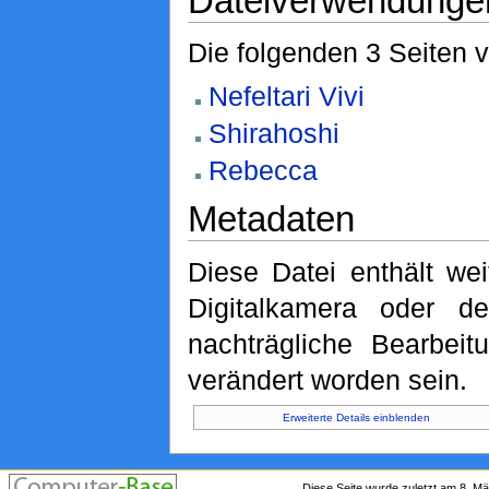
Dateiverwendunge
Die folgenden 3 Seiten 
Nefeltari Vivi
Shirahoshi
Rebecca
Metadaten
Diese Datei enthält wei
Digitalkamera oder 
nachträgliche Bearbeit
verändert worden sein.
Erweiterte Details einblenden
Diese Seite wurde zuletzt am 8. M