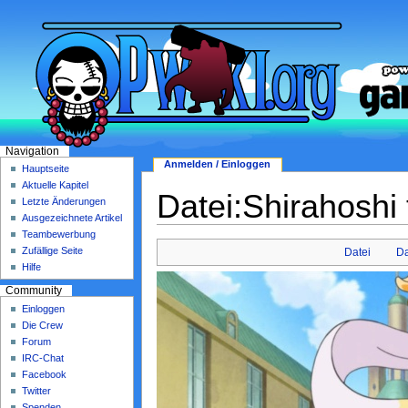
Navigation
Anmelden / Einloggen
Hauptseite
Aktuelle Kapitel
Datei:Shirahoshi t
Letzte Änderungen
Ausgezeichnete Artikel
Teambewerbung
Zufällige Seite
Datei
Da
Hilfe
Community
Einloggen
Die Crew
Forum
IRC-Chat
Facebook
Twitter
Spenden