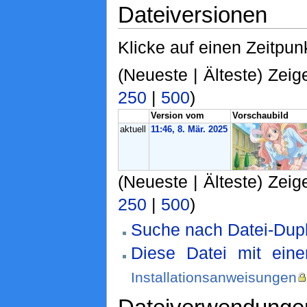
Dateiversionen
Klicke auf einen Zeitpun
(Neueste | Älteste) Zeig
250
|
500
)
Version vom
Vorschaubild
aktuell
11:46, 8. Mär. 2025
(Neueste | Älteste) Zeig
250
|
500
)
Suche nach Datei-Dupl
Diese Datei mit ein
Installationsanweisungen