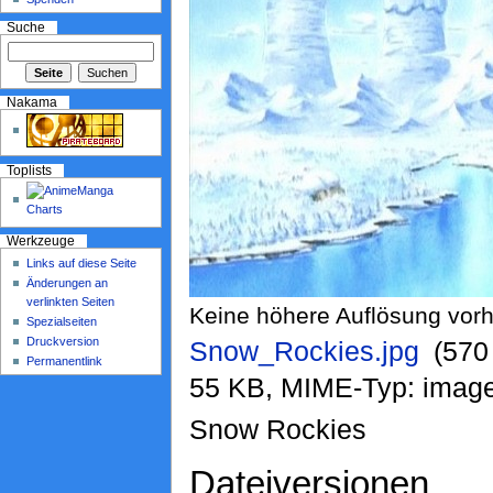
Suche
Nakama
Toplists
Werkzeuge
Links auf diese Seite
Änderungen an
verlinkten Seiten
Keine höhere Auflösung vor
Spezialseiten
Druckversion
Snow_Rockies.jpg
‎ (57
Permanentlink
55 KB, MIME-Typ: image
Snow Rockies
Dateiversionen