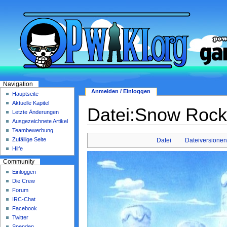
Navigation
Anmelden / Einloggen
Hauptseite
Aktuelle Kapitel
Datei:Snow Rocki
Letzte Änderungen
Ausgezeichnete Artikel
Teambewerbung
Zufällige Seite
Datei
Dateiversione
Hilfe
Community
Einloggen
Die Crew
Forum
IRC-Chat
Facebook
Twitter
Spenden