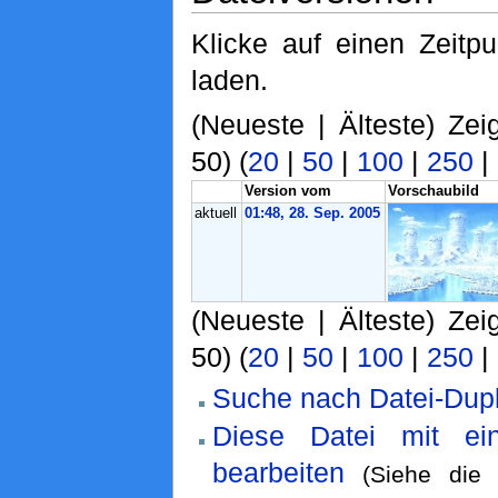
Klicke auf einen Zeitp
laden.
(Neueste | Älteste) Zei
50) (
20
|
50
|
100
|
250
|
Version vom
Vorschaubild
aktuell
01:48, 28. Sep. 2005
(Neueste | Älteste) Zei
50) (
20
|
50
|
100
|
250
|
Suche nach Datei-Dupl
Diese Datei mit ei
bearbeiten
(Siehe di