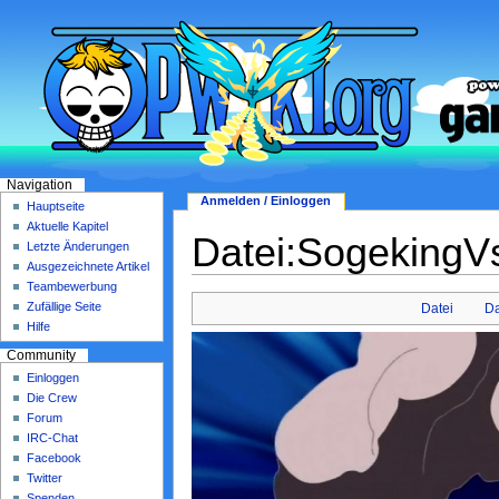
Navigation
Anmelden / Einloggen
Hauptseite
Aktuelle Kapitel
Datei:Sogeking
Letzte Änderungen
Ausgezeichnete Artikel
Teambewerbung
Zufällige Seite
Datei
Da
Hilfe
Community
Einloggen
Die Crew
Forum
IRC-Chat
Facebook
Twitter
Spenden