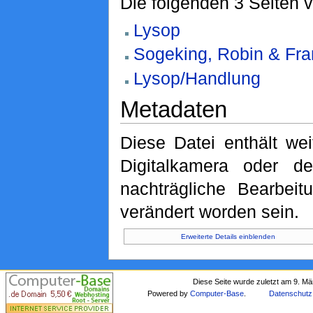
Die folgenden 3 Seiten 
Lysop
Sogeking, Robin & Fr
Lysop/Handlung
Metadaten
Diese Datei enthält wei
Digitalkamera oder 
nachträgliche Bearbeit
verändert worden sein.
Erweiterte Details einblenden
Diese Seite wurde zuletzt am 9. M
Powered by
Computer-Base
.
Datenschutz