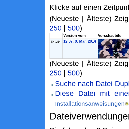
Klicke auf einen Zeitpun
(Neueste | Älteste) Zeig
250
|
500
)
Version vom
Vorschaubild
aktuell
12:37, 9. Mär. 2014
(Neueste | Älteste) Zeig
250
|
500
)
Suche nach Datei-Dupl
Diese Datei mit ein
Installationsanweisungen
Dateiverwendunge