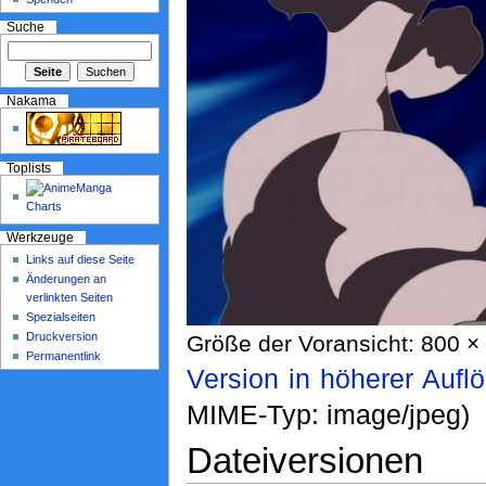
Suche
Nakama
Toplists
Werkzeuge
Links auf diese Seite
Änderungen an
verlinkten Seiten
Spezialseiten
Druckversion
Größe der Voransicht: 800 × 
Permanentlink
Version in höherer Aufl
MIME-Typ: image/jpeg)
Dateiversionen