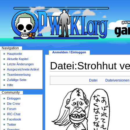
Navigation
Anmelden / Einloggen
Hauptseite
Aktuelle Kapitel
Datei:Strohhut v
Letzte Änderungen
Ausgezeichnete Artikel
Teambewerbung
Zufällige Seite
Datei
Dateiversionen
Hilfe
Community
Einloggen
Die Crew
Forum
IRC-Chat
Facebook
Twitter
Spenden