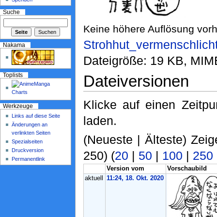
Suche
Keine höhere Auflösung vor
Strohhut_vermenschlicht
Nakama
Dateigröße: 19 KB, MIM
Toplists
Dateiversionen
Klicke auf einen Zeitp
Werkzeuge
Links auf diese Seite
laden.
Änderungen an
verlinkten Seiten
(Neueste | Älteste) Zeig
Spezialseiten
Druckversion
250) (
20
|
50
|
100
|
250
Permanentlink
Version vom
Vorschaubild
aktuell
11:24, 18. Okt. 2020