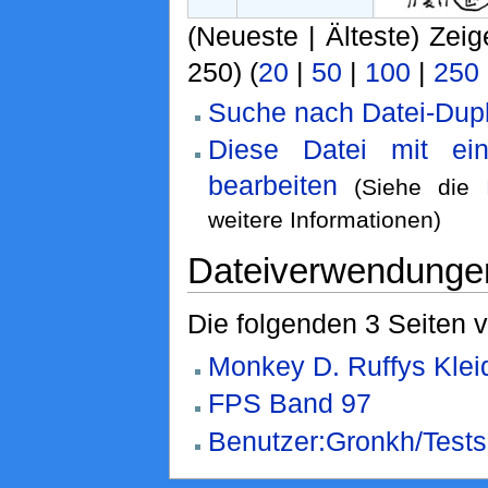
(Neueste | Älteste) Zeig
250) (
20
|
50
|
100
|
250
Suche nach Datei-Dupl
Diese Datei mit ei
bearbeiten
(Siehe die
weitere Informationen)
Dateiverwendunge
Die folgenden 3 Seiten 
Monkey D. Ruffys Klei
FPS Band 97
Benutzer:Gronkh/Tests