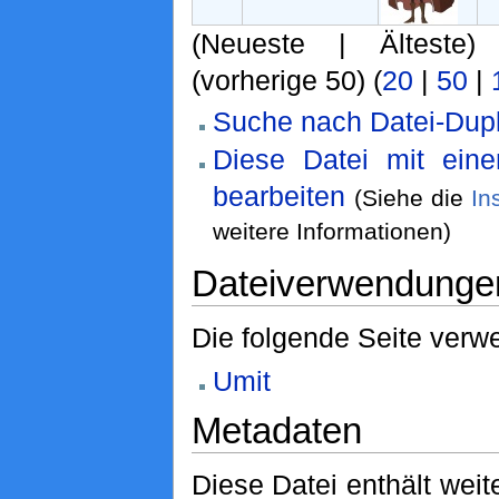
(Neueste | Älteste)
(vorherige 50) (
20
|
50
|
Suche nach Datei-Dupl
Diese Datei mit ein
bearbeiten
(Siehe die
In
weitere Informationen)
Dateiverwendunge
Die folgende Seite verwe
Umit
Metadaten
Diese Datei enthält weit