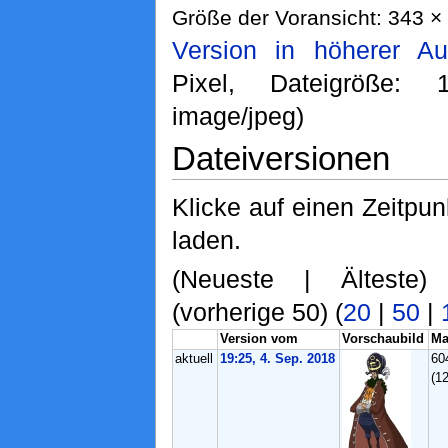
Größe der Voransicht: 343 × 
Version in höherer Au
Pixel, Dateigröße:
image/jpeg)
Dateiversionen
Klicke auf einen Zeitpu
laden.
(Neueste | Älteste)
(vorherige 50) (
20
|
50
|
Version vom
Vorschaubild
Ma
aktuell
19:25, 4. Sep. 2018
60
(1