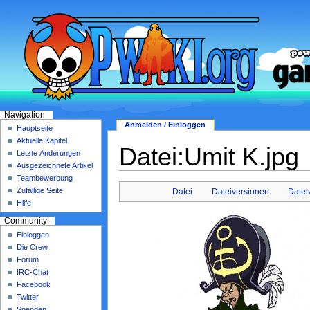
Navigation
Anmelden / Einloggen
Hauptseite
Aktuelle Kapitel
Datei:Umit K.jpg
Letzte Änderungen
Ausgezeichnete Artikel
Teambewerbung
Zufällige Seite
Datei
Dateiversionen
Date
Hilfe
Community
Einloggen
Die Crew
Forum
IRC-Chat
Facebook
Twitter
Spenden