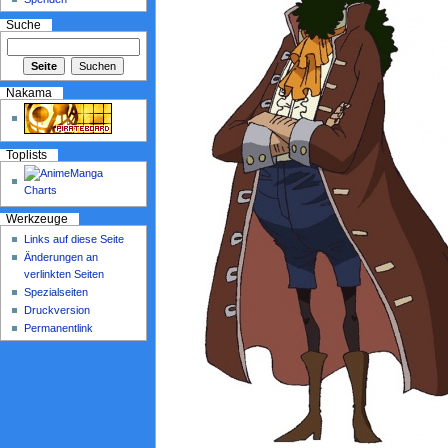
Suche
Nakama
Toplists
Werkzeuge
Links auf diese Seite
Änderungen an
verlinkten Seiten
Spezialseiten
Druckversion
Permanentlink