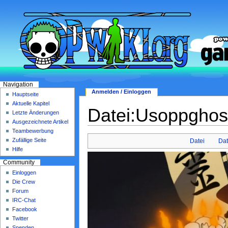
Navigation
Anmelden / Einloggen
Hauptseite
Aktuelle Kapitel
Datei:Usoppghos
Letzte Änderungen
Ausgezeichnete Artikel
Teambewerbung
Zufällige Seite
Datei
Dat
Hilfe
Community
Einloggen
Die Crew
Forum
IRC-Chat
Facebook
Twitter
Spenden