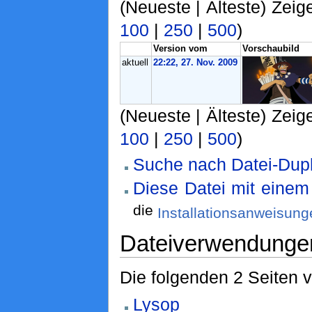
(Neueste | Älteste) Zeig
100
|
250
|
500
)
Version vom
Vorschaubild
aktuell
22:22, 27. Nov. 2009
(Neueste | Älteste) Zeig
100
|
250
|
500
)
Suche nach Datei-Dupl
Diese Datei mit eine
die
Installationsanweisung
Dateiverwendunge
Die folgenden 2 Seiten 
Lysop