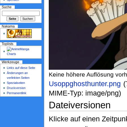
Suche
Nakama
Toplists
Werkzeuge
Links auf diese Seite
Änderungen an
Keine höhere Auflösung vor
verlinkten Seiten
Usoppghosthunter.png
‎
Spezialseiten
Druckversion
MIME-Typ: image/png)
Permanentlink
Dateiversionen
Klicke auf einen Zeitpun