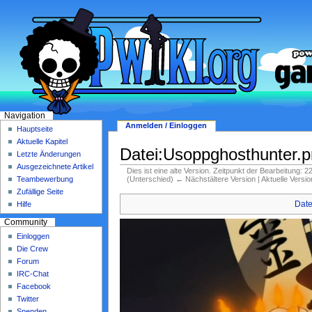
Navigation
Anmelden / Einloggen
Hauptseite
Aktuelle Kapitel
Datei:Usoppghosthunter.
Letzte Änderungen
Ausgezeichnete Artikel
Dies ist eine alte Version. Zeitpunkt der Bearbeitung: 
(Unterschied) ← Nächstältere Version | Aktuelle Versi
Teambewerbung
Zufällige Seite
Date
Hilfe
Community
Einloggen
Die Crew
Forum
IRC-Chat
Facebook
Twitter
Spenden