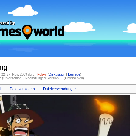
png
22:22, 27. Nov. 2009 durch
Kubyc
(
Diskussion
|
Beiträge
)
.
on (Unterschied) | Nächstjüngere Version → (Unterschied)
i
Dateiversionen
Dateiverwendungen