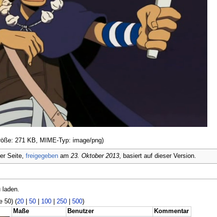
igröße: 271 KB, MIME-Typ: image/png)
er Seite,
freigegeben
am
23. Oktober 2013
, basiert auf dieser Version.
 laden.
e 50) (
20
|
50
|
100
|
250
|
500
)
Maße
Benutzer
Kommentar