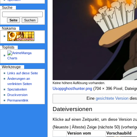
Suche
Nakama
Toplists
Werkzeuge
Links auf diese Seite
Änderungen an
Keine höhere Auflösung vorhanden.
verlinkten Seiten
Usoppghosthunter.png
‎ (704 × 396 Pixel, Date
Spezialseiten
Druckversion
Eine
gesichtete Version
dies
Permanentlink
Dateiversionen
Klicke auf einen Zeitpunkt, um diese Version zu
(Neueste | Älteste) Zeige (nächste 50) (vorherig
Version vom
Vorschaubild