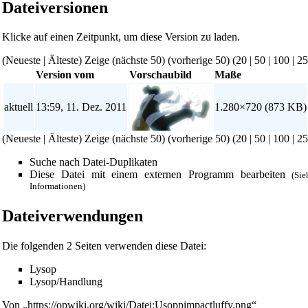
Dateiversionen
Klicke auf einen Zeitpunkt, um diese Version zu laden.
(Neueste | Älteste) Zeige (nächste 50) (vorherige 50) (
20
|
50
|
100
|
25
Version vom
Vorschaubild
Maße
aktuell
13:59, 11. Dez. 2011
1.280×720
(873 KB)
(Neueste | Älteste) Zeige (nächste 50) (vorherige 50) (
20
|
50
|
100
|
25
Suche nach Datei-Duplikaten
Diese Datei mit einem externen Programm bearbeiten
(Si
Informationen)
Diese Seite wurde zuletzt am 11. Dezember 2011 um 13:59 Uhr 
Dateiverwendungen
Powered by
Computer-Base
.
Datenschutz-Optionen
Die folgenden 2 Seiten verwenden diese Datei:
Lysop
Lysop/Handlung
Von „
https://opwiki.org/wiki/Datei:Usoppimpactluffy.png
“