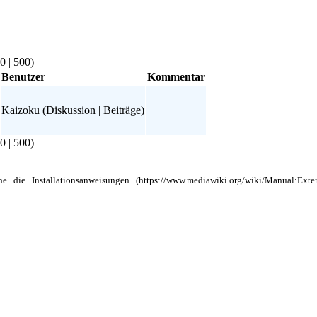
0
|
500
)
Benutzer
Kommentar
Kaizoku
(
Diskussion
|
Beiträge
)
0
|
500
)
ehe die
Installationsanweisungen
geändert.