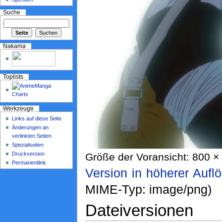
Suche
Nakama
Toplists
Werkzeuge
Links auf diese Seite
Änderungen an
verlinkten Seiten
Spezialseiten
Druckversion
Größe der Voransicht: 800 × 
Permanentlink
Version in höherer Aufl
MIME-Typ: image/png)
Dateiversionen