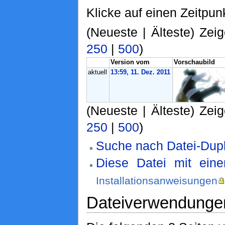
Klicke auf einen Zeitpun
(Neueste | Älteste) Zeig
250
|
500
)
Version vom
Vorschaubild
aktuell
13:59, 11. Dez. 2011
(Neueste | Älteste) Zeig
250
|
500
)
Suche nach Datei-Dupl
Diese Datei mit ein
Installationsanweisungen
Dateiverwendunge