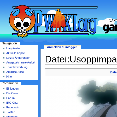
Navigation
Anmelden / Einloggen
Hauptseite
Aktuelle Kapitel
Datei:Usoppimpac
Letzte Änderungen
Ausgezeichnete Artikel
Teambewerbung
Zufällige Seite
Date
Hilfe
Community
Einloggen
Die Crew
Forum
IRC-Chat
Facebook
Twitter
Spenden