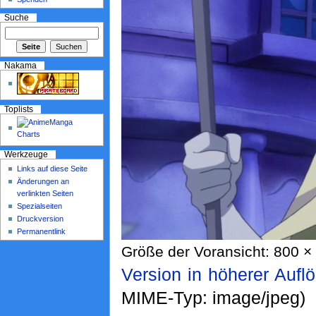
Suche
Nakama
Toplists
Werkzeuge
Links auf diese Seite
Änderungen an
verlinkten Seiten
Spezialseiten
Druckversion
Permanentlink
Größe der Voransicht: 800 × 
Version in höherer Aufl
MIME-Typ: image/jpeg)