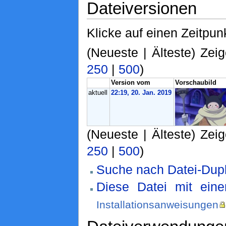
Dateiversionen
Klicke auf einen Zeitpun
(Neueste | Älteste) Zeig
250
|
500
)
Version vom
Vorschaubild
aktuell
22:19, 20. Jan. 2019
(Neueste | Älteste) Zeig
250
|
500
)
Suche nach Datei-Dupl
Diese Datei mit ein
Installationsanweisungen