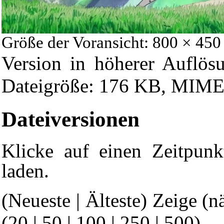
Größe der Voransicht: 800 × 450
Version in höherer Auflös
Dateigröße: 176 KB, MIME-
Dateiversionen
Klicke auf einen Zeitpunk
laden.
(Neueste | Älteste) Zeige (n
(
20
|
50
|
100
|
250
|
500
)