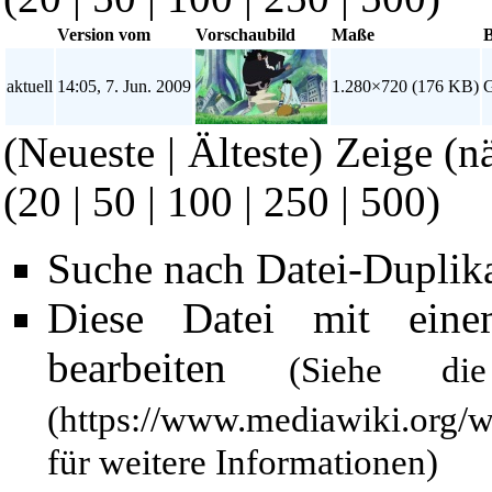
Version vom
Vorschaubild
Maße
B
aktuell
14:05, 7. Jun. 2009
1.280×720
(176 KB)
G
(Neueste | Älteste) Zeige (n
(
20
|
50
|
100
|
250
|
500
)
Suche nach Datei-Duplik
Diese Datei mit ein
bearbeiten
(Siehe 
für weitere Informationen)