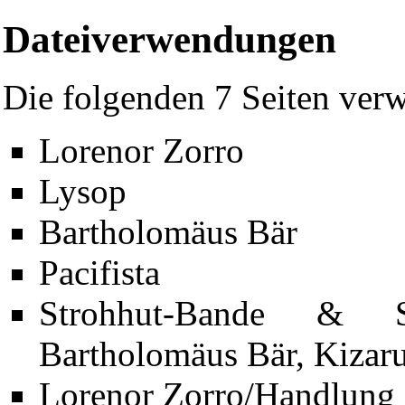
Dateiverwendungen
Die folgenden 7 Seiten verw
Lorenor Zorro
Lysop
Bartholomäus Bär
Pacifista
Strohhut-Bande & S
Bartholomäus Bär, Kizar
Diese Seite wurde zuletzt am 7. Juni 2009 um 14:05 Uhr geänder
Lorenor Zorro/Handlung
Powered by
Computer-Base
.