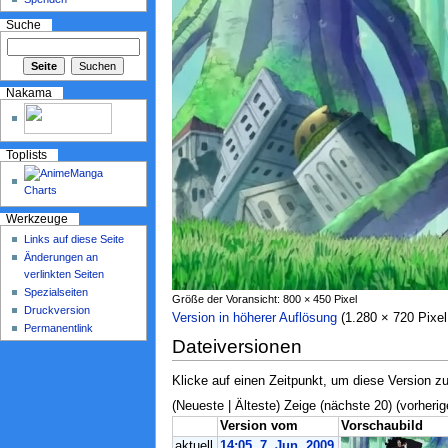
Suche
Nakama
Toplists
Werkzeuge
Links auf diese Seite
Änderungen an
verlinkten Seiten
Spezialseiten
Größe der Voransicht: 800 × 450 Pixel
Druckversion
Version in höherer Auflösung
‎ (1.280 × 720 Pix
Permanentlink
Dateiversionen
Klicke auf einen Zeitpunkt, um diese Version zu
(Neueste | Älteste) Zeige (nächste 20) (vorherig
Version vom
Vorschaubild
aktuell
14:05, 7. Jun. 2009