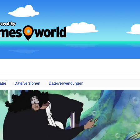
atei
Dateiversionen
Dateiverwendungen