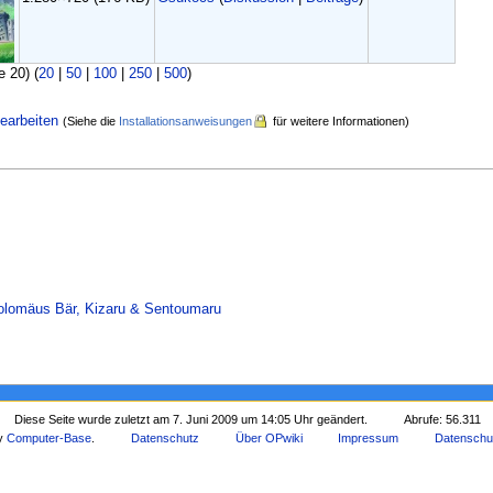
e 20) (
20
|
50
|
100
|
250
|
500
)
earbeiten
(Siehe die
Installationsanweisungen
für weitere Informationen)
holomäus Bär, Kizaru & Sentoumaru
Diese Seite wurde zuletzt am 7. Juni 2009 um 14:05 Uhr geändert.
Abrufe: 56.311
by
Computer-Base
.
Datenschutz
Über OPwiki
Impressum
Datenschu