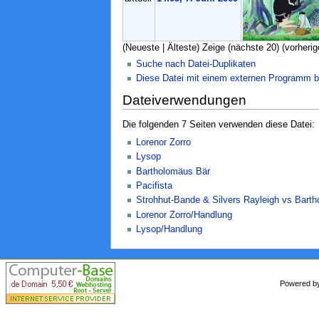
(Neueste | Älteste) Zeige (nächste 20) (vorherig
Suche nach Datei-Duplikaten
Diese Datei mit einem externen Programm b
Dateiverwendungen
Die folgenden 7 Seiten verwenden diese Datei:
Lorenor Zorro
Lysop
Bartholomäus Bär
Pacifista
Strohhut-Bande & Silvers Rayleigh vs Bart
Lorenor Zorro/Handlung
Lysop/Handlung
Powered 