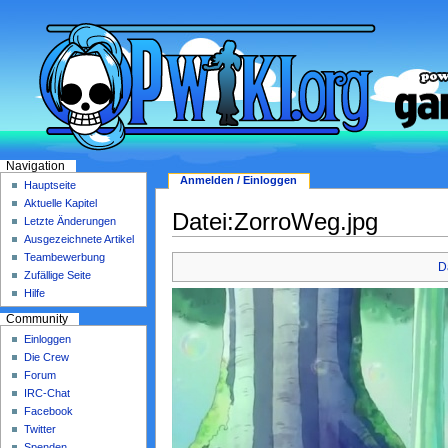
Navigation
Anmelden / Einloggen
Hauptseite
Aktuelle Kapitel
Datei:ZorroWeg.jpg
Letzte Änderungen
Ausgezeichnete Artikel
Teambewerbung
D
Zufällige Seite
Hilfe
Community
Einloggen
Die Crew
Forum
IRC-Chat
Facebook
Twitter
Spenden