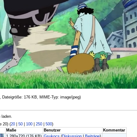
el, Dateigröße: 176 KB, MIME-Typ: image/jpeg)
 laden.
e 20) (
20
|
50
|
100
|
250
|
500
)
Maße
Benutzer
Kommentar
1.280×720
(176 KB)
Gsukocs
(
Diskussion
|
Beiträge
)