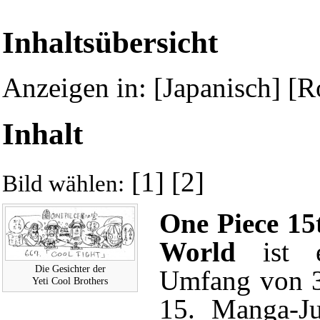
Inhaltsübersicht
Anzeigen in: [
Japanisch
] [
R
Inhalt
[1]
[2]
Bild wählen:
One Piece 15
World
ist e
Die Gesichter der
Umfang von 35
Yeti Cool Brothers
15. Manga-J