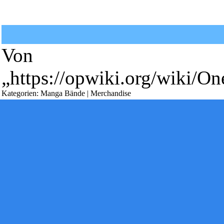
Diese Seite wurde zuletzt am 25. Dezember 2023 um 14:35 Uhr 
Powered by
Computer-Base
.
Datenschutz-Optionen
Von
„
https://opwiki.org/wiki/
Kategorien
:
Manga Bände
|
Merchandise