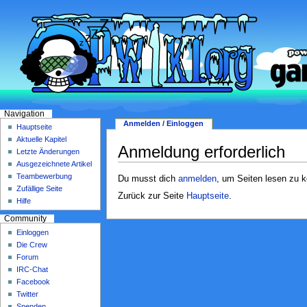
Navigation
Anmelden / Einloggen
Hauptseite
Aktuelle Kapitel
Anmeldung erforderlich
Letzte Änderungen
Ausgezeichnete Artikel
Teambewerbung
Du musst dich
anmelden
, um Seiten lesen zu 
Zufällige Seite
Zurück zur Seite
Hauptseite
.
Hilfe
Community
Einloggen
Die Crew
Forum
IRC-Chat
Facebook
Twitter
Spenden