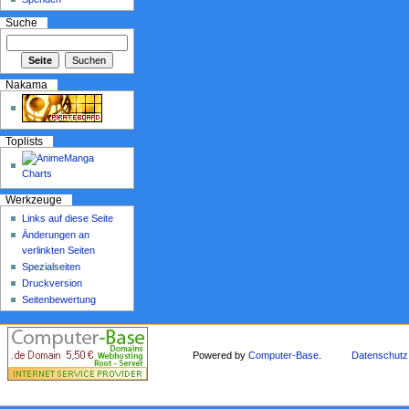
Suche
Nakama
Toplists
Werkzeuge
Links auf diese Seite
Änderungen an
verlinkten Seiten
Spezialseiten
Druckversion
Seitenbewertung
Powered by
Computer-Base
.
Datenschutz