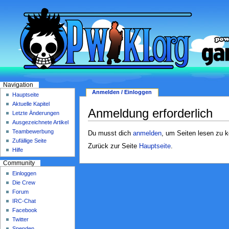
Navigation
Anmelden / Einloggen
Hauptseite
Aktuelle Kapitel
Anmeldung erforderlich
Letzte Änderungen
Ausgezeichnete Artikel
Teambewerbung
Du musst dich
anmelden
, um Seiten lesen zu 
Zufällige Seite
Zurück zur Seite
Hauptseite
.
Hilfe
Community
Einloggen
Die Crew
Forum
IRC-Chat
Facebook
Twitter
Spenden