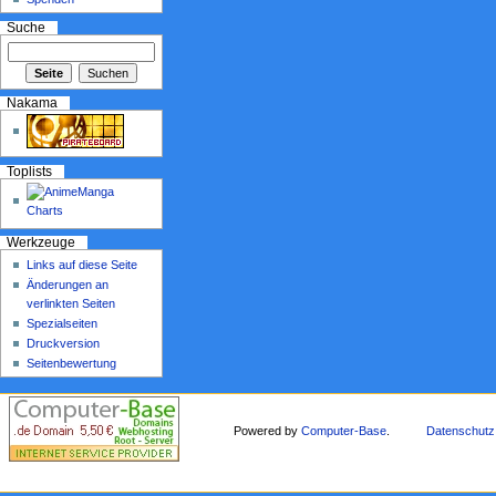
Suche
Nakama
Toplists
Werkzeuge
Links auf diese Seite
Änderungen an
verlinkten Seiten
Spezialseiten
Druckversion
Seitenbewertung
Powered by
Computer-Base
.
Datenschutz