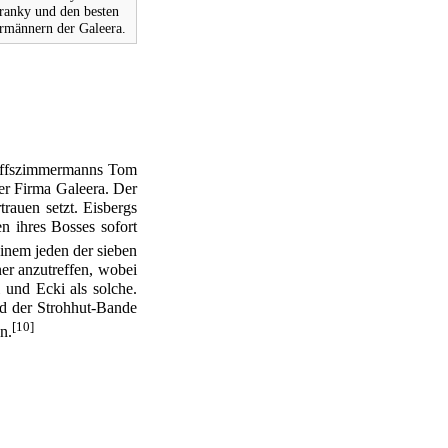
ranky und den besten
männern der Galeera.
chiffszimmermanns
Tom
er Firma Galeera. Der
rauen setzt. Eisbergs
n ihres Bosses sofort
nem jeden der sieben
er anzutreffen, wobei
i
und
Ecki
als solche.
ed der Strohhut-Bande
[10]
n.