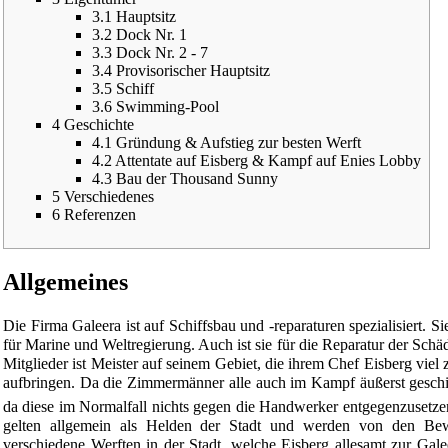
3.1
Hauptsitz
3.2
Dock Nr. 1
3.3
Dock Nr. 2 - 7
3.4
Provisorischer Hauptsitz
3.5
Schiff
3.6
Swimming-Pool
4
Geschichte
4.1
Gründung & Aufstieg zur besten Werft
4.2
Attentate auf Eisberg & Kampf auf Enies Lobby
4.3
Bau der Thousand Sunny
5
Verschiedenes
6
Referenzen
Allgemeines
Die Firma Galeera ist auf Schiffsbau und -reparaturen spezialisiert. Sie
für Marine und Weltregierung. Auch ist sie für die Reparatur der Sch
Mitglieder ist Meister auf seinem Gebiet, die ihrem Chef Eisberg vi
aufbringen. Da die Zimmermänner alle auch im Kampf äußerst geschi
da diese im Normalfall nichts gegen die Handwerker entgegenzusetzen 
gelten allgemein als Helden der Stadt und werden von den Be
verschiedene Werften in der Stadt, welche Eisberg allesamt zur Galee