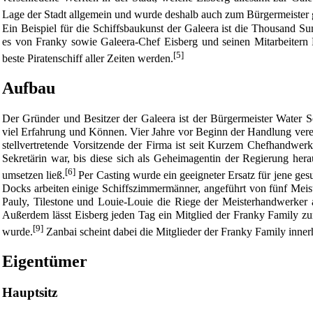
Lage der Stadt allgemein und wurde deshalb auch zum Bürgermeister 
Ein Beispiel für die Schiffsbaukunst der Galeera ist die
Thousand Su
es von
Franky
sowie Galeera-Chef Eisberg und seinen Mitarbeitern
[5]
beste Piratenschiff aller Zeiten werden.
Aufbau
Der Gründer und Besitzer der Galeera ist der Bürgermeister Water S
viel Erfahrung und Können. Vier Jahre vor Beginn der Handlung verei
stellvertretende Vorsitzende der Firma ist seit Kurzem Chefhandwer
Sekretärin war, bis diese sich als Geheimagentin der Regierung herau
[6]
umsetzen ließ.
Per Casting wurde ein geeigneter Ersatz für jene ge
Docks arbeiten einige Schiffszimmermänner, angeführt von fünf Meis
Pauly, Tilestone und Louie-Louie die Riege der Meisterhandwerker
Außerdem lässt Eisberg jeden Tag ein Mitglied der
Franky Family
zur
[9]
wurde.
Zanbai
scheint dabei die Mitglieder der Franky Family inne
Eigentümer
Hauptsitz