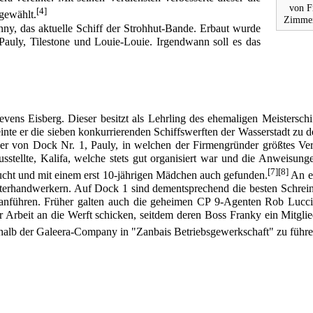
von F
[4]
gewählt.
Zimmer
nny
, das aktuelle Schiff der
Strohhut-Bande
. Erbaut wurde
 Pauly,
Tilestone
und
Louie-Louie
. Irgendwann soll es das
evens Eisberg. Dieser besitzt als Lehrling des ehemaligen Meisters
nte er die sieben konkurrierenden Schiffswerften der Wasserstadt zu d
ker von Dock Nr. 1, Pauly, in welchen der Firmengründer größtes Vert
sstellte,
Kalifa
, welche stets gut organisiert war und die Anweisunge
[7]
[8]
sucht und mit einem erst 10-jährigen Mädchen auch gefunden.
An ei
terhandwerkern. Auf Dock 1 sind dementsprechend die besten Schrein
 anführen. Früher galten auch die geheimen
CP 9
-Agenten
Rob Lucc
 Arbeit an die Werft schicken, seitdem deren Boss Franky ein Mitgli
rhalb der Galeera-Company in "Zanbais Betriebsgewerkschaft" zu führe