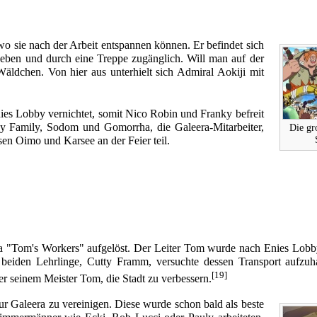
wo sie nach der Arbeit entspannen können. Er befindet sich
geben und durch eine Treppe zugänglich. Will man auf der
Wäldchen. Von hier aus unterhielt sich Admiral
Aokiji
mit
nies Lobby vernichtet, somit Nico Robin und Franky befreit
ky Family,
Sodom
und
Gomorrha
, die Galeera-Mitarbeiter,
Die gr
sen
Oimo und Karsee an der Feier teil.
 "Tom's Workers" aufgelöst. Der Leiter Tom wurde nach Enies Lobby
r beiden Lehrlinge, Cutty Framm, versuchte dessen Transport aufzuh
[19]
er seinem Meister Tom, die Stadt zu verbessern.
ur Galeera zu vereinigen. Diese wurde schon bald als beste