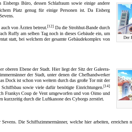
ch Eisbergs Büro, dessen Schlafraum sowie einige andere
lchem Platz genug für einige Personen ist. Da Eisberg
 Sevens.
[12]
auch von Ärzten betreut.
Da die Strohhut-Bande durch
brach
Ruffy
am selben Tag noch in dieses Gebäude ein, um
Der 
tentat statt, bei welchem der gesamte Gebäudekomplex von
er oberen Ebene der Stadt. Hier liegt der Sitz der Galeera-
zimmermänner der Stadt, unter denen die Chefhandwerker
Das Dock ist schon von weitem durch das große Tor mit der
[14]
Schiffsbau sowie viele dafür benötigte Einrichtungen.
urch Frankys
Coup de Vent
umgeworfen und von
Oimo
und
en kurzzeitig durch die Luftkanone des
Cyborgs
zerstört.
Sevens. Die Schiffszimmermänner, welche hier arbeiten, erreichen 