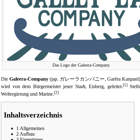
Das Logo der Galeera-Company.
Die
Galeera-Company
(jap. ガレーラカンパニー, Garēra Kanpanī) ist d
[1]
wird von dem
Bürgermeister
jener Stadt,
Eisberg
, geleitet.
Stellv
[2]
Weltregierung
und
Marine
.
Inhaltsverzeichnis
1
Allgemeines
2
Aufbau
3
Eigentümer