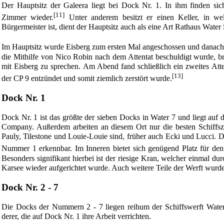
Der Hauptsitz der Galeera liegt bei Dock Nr. 1. In ihm finden si
[11]
Zimmer wieder.
Unter anderem besitzt er einen Keller, in we
Bürgermeister ist, dient der Hauptsitz auch als eine Art Rathaus Water
Im Hauptsitz wurde Eisberg zum ersten Mal angeschossen und danach 
die Mithilfe von
Nico Robin
nach dem Attentat beschuldigt wurde, 
mit Eisberg zu sprechen. Am Abend fand schließlich ein zweites At
[13]
der CP 9 entzündet und somit ziemlich zerstört wurde.
Dock Nr. 1
Dock Nr. 1 ist das größte der sieben Docks in Water 7 und liegt auf d
Company. Außerdem arbeiten an diesem Ort nur die besten Schiffs
Pauly, Tilestone und Louie-Louie sind, früher auch Ecki und Lucci. 
Nummer 1 erkennbar. Im Inneren bietet sich genügend Platz für den 
Besonders signifikant hierbei ist der riesige Kran, welcher einmal d
Karsee
wieder aufgerichtet wurde. Auch weitere Teile der Werft wurd
Dock Nr. 2 - 7
Die Docks der Nummern 2 - 7 liegen reihum der Schiffswerft Water 
derer, die auf Dock Nr. 1 ihre Arbeit verrichten.