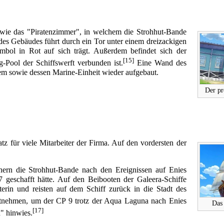
sowie das "Piratenzimmer", in welchem die Strohhut-Bande
des Gebäudes führt durch ein Tor unter einem dreizackigen
ol in Rot auf sich trägt. Außerdem befindet sich der
[15]
-Pool der Schiffswerft verbunden ist.
Eine Wand des
em sowie dessen Marine-Einheit wieder aufgebaut.
Der pr
latz für viele Mitarbeiter der Firma. Auf den vordersten der
.
ern die Strohhut-Bande nach den Ereignissen auf Enies
7 geschafft hätte. Auf den Beibooten der Galeera-Schiffe
iterin und reisten auf dem Schiff zurück in die Stadt des
ntnehmen, um der CP 9 trotz der Aqua Laguna nach Enies
Das 
[17]
 hinwies.