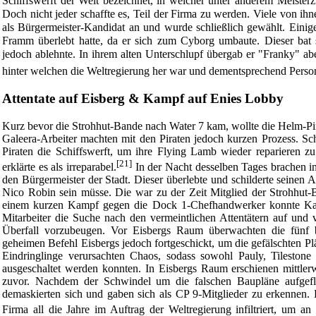
Schiffswerft der Welt bezeichnet, in welcher unter anderem Meiste
Doch nicht jeder schaffte es, Teil der Firma zu werden. Viele von ihn
als Bürgermeister-Kandidat an und wurde schließlich gewählt. Einige 
Framm überlebt hatte, da er sich zum Cyborg umbaute. Dieser bat s
jedoch ablehnte. In ihrem alten Unterschlupf übergab er "Franky" a
hinter welchen die Weltregierung her war und dementsprechend Perso
Attentate auf Eisberg & Kampf auf Enies Lobby
Kurz bevor die Strohhut-Bande nach Water 7 kam, wollte die
Helm-Pi
Galeera-Arbeiter machten mit den Piraten jedoch kurzen Prozess. Sc
Piraten die Schiffswerft, um ihre Flying Lamb wieder reparieren z
[21]
erklärte es als irreparabel.
In der Nacht desselben Tages brachen i
den Bürgermeister der Stadt. Dieser überlebte und schilderte seinen A
Nico Robin sein müsse. Die war zu der Zeit Mitglied der Strohhut-
einem kurzen Kampf gegen die Dock 1-Chefhandwerker konnte Kap
Mitarbeiter die Suche nach den vermeintlichen Attentätern auf un
Überfall vorzubeugen. Vor Eisbergs Raum überwachten die fünf b
geheimen Befehl Eisbergs jedoch fortgeschickt, um die gefälschten 
Eindringlinge verursachten Chaos, sodass sowohl Pauly, Tilestone
ausgeschaltet werden konnten. In Eisbergs Raum erschienen mittle
zuvor. Nachdem der Schwindel um die falschen Baupläne aufgeflog
demaskierten sich und gaben sich als CP 9-Mitglieder zu erkennen.
Firma all die Jahre im Auftrag der Weltregierung infiltriert, um a