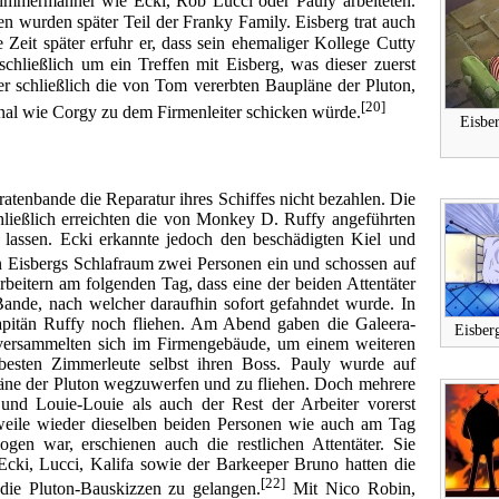
rzimmermänner wie Ecki, Rob Lucci oder Pauly arbeiteten.
en wurden später Teil der Franky Family. Eisberg trat auch
Zeit später erfuhr er, dass sein ehemaliger Kollege Cutty
chließlich um ein Treffen mit Eisberg, was dieser zuerst
ber schließlich die von Tom vererbten Baupläne der
Pluton
,
[20]
nal wie
Corgy
zu dem Firmenleiter schicken würde.
Eisbe
ratenbande
die Reparatur ihres Schiffes nicht bezahlen. Die
hließlich erreichten die von Monkey D. Ruffy angeführten
u lassen. Ecki erkannte jedoch den beschädigten Kiel und
n Eisbergs Schlafraum zwei Personen ein und schossen auf
rbeitern am folgenden Tag, dass eine der beiden Attentäter
Bande, nach welcher daraufhin sofort gefahndet wurde. In
itän Ruffy noch fliehen.
Am Abend gaben die Galeera-
Eisber
d versammelten sich im Firmengebäude, um einem weiteren
esten Zimmerleute selbst ihren Boss. Pauly wurde auf
Pläne der Pluton wegzuwerfen und zu fliehen. Doch mehrere
 und Louie-Louie als auch der Rest der Arbeiter vorerst
rweile wieder dieselben beiden Personen wie auch am Tag
en war, erschienen auch die restlichen Attentäter. Sie
 Ecki, Lucci, Kalifa sowie der Barkeeper
Bruno
hatten die
[22]
n die Pluton-Bauskizzen zu gelangen.
Mit Nico Robin,