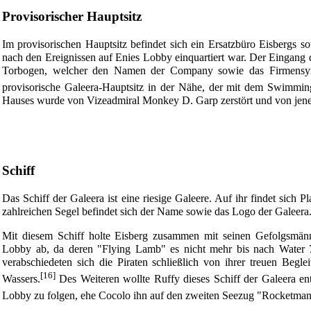
Provisorischer Hauptsitz
Im provisorischen Hauptsitz befindet sich ein Ersatzbüro Eisbergs 
nach den Ereignissen auf
Enies Lobby
einquartiert war. Der Eingang 
Torbogen, welcher den Namen der Company sowie das Firmensymb
provisorische Galeera-Hauptsitz in der Nähe, der mit dem Swimming
Hauses wurde von
Vizeadmiral
Monkey D. Garp
zerstört und von jen
Schiff
Das Schiff der Galeera ist eine riesige Galeere. Auf ihr findet sich P
zahlreichen Segel befindet sich der Name sowie das Logo der Galeera
Mit diesem Schiff holte Eisberg zusammen mit seinen Gefolgsmänn
Lobby ab, da deren "
Flying Lamb
" es nicht mehr bis nach Water 
verabschiedeten sich die Piraten schließlich von ihrer treuen Begle
[16]
Wassers.
Des Weiteren wollte Ruffy dieses Schiff der Galeera e
Lobby zu folgen, ehe
Cocolo
ihn auf den zweiten
Seezug
"Rocketman"