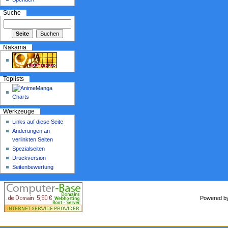
Suche
Nakama
Toplists
Werkzeuge
Links auf diese Seite
Änderungen an
verlinkten Seiten
Spezialseiten
Druckversion
Seitenbewertung
Powered 