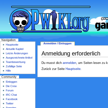
Navigation
Anmelden / Einloggen
Hauptseite
Aktuelle Kapitel
Anmeldung erforderlich
Letzte Änderungen
Ausgezeichnete Artikel
Teambewerbung
Du musst dich
anmelden
, um Seiten lesen zu 
Zufällige Seite
Zurück zur Seite
Hauptseite
.
Hilfe
Community
Einloggen
Die Crew
Forum
IRC-Chat
Facebook
Twitter
Spenden