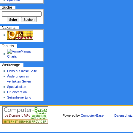
Suche
Nakama
Toplists
Werkzeuge
Links auf diese Seite
Änderungen an
verlinkten Seiten
Spezialseiten
Druckversion
Seitenbewertung
Powered by
Computer-Base
.
Datenschutz