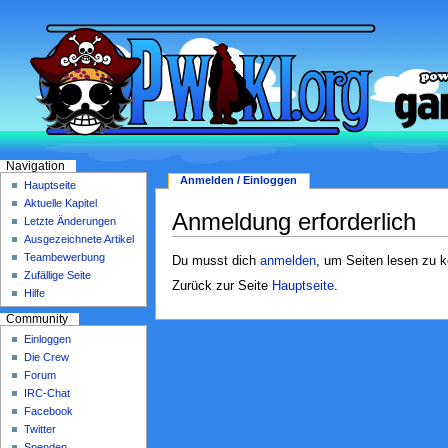
Navigation
Anmelden / Einloggen
Hauptseite
Aktuelle Kapitel
Anmeldung erforderlich
Letzte Änderungen
Ausgezeichnete Artikel
Teambewerbung
Du musst dich
anmelden
, um Seiten lesen zu 
Zufällige Seite
Zurück zur Seite
Hauptseite
.
Hilfe
Community
Einloggen
Die Crew
Forum
IRC-Chat
Facebook
Twitter
Spenden