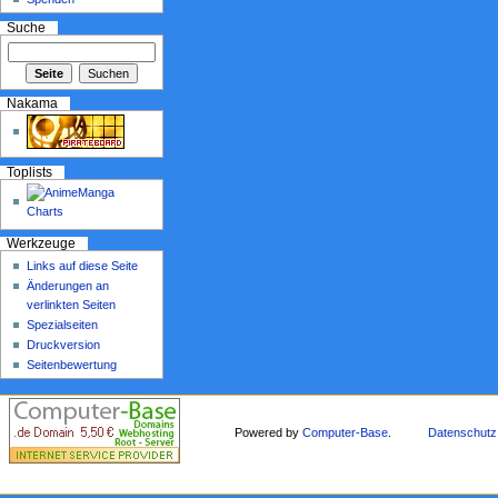
Suche
Nakama
Toplists
Werkzeuge
Links auf diese Seite
Änderungen an
verlinkten Seiten
Spezialseiten
Druckversion
Seitenbewertung
Powered by
Computer-Base
.
Datenschutz