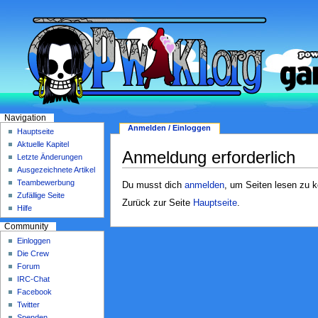
Navigation
Anmelden / Einloggen
Hauptseite
Aktuelle Kapitel
Anmeldung erforderlich
Letzte Änderungen
Ausgezeichnete Artikel
Teambewerbung
Du musst dich
anmelden
, um Seiten lesen zu 
Zufällige Seite
Zurück zur Seite
Hauptseite
.
Hilfe
Community
Einloggen
Die Crew
Forum
IRC-Chat
Facebook
Twitter
Spenden