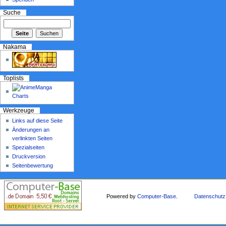
Suche
Nakama
Toplists
Werkzeuge
Links auf diese Seite
Änderungen an
verlinkten Seiten
Spezialseiten
Druckversion
Seitenbewertung
Powered by
Computer-Base
.
Datenschutz