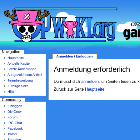
Navigation
Anmelden / Einloggen
Hauptseite
Aktuelle Kapitel
Anmeldung erforderlich
Letzte Änderungen
Ausgezeichnete Artikel
Teambewerbung
Du musst dich
anmelden
, um Seiten lesen zu 
Zufällige Seite
Zurück zur Seite
Hauptseite
.
Hilfe
Community
Einloggen
Die Crew
Forum
IRC-Chat
Facebook
Twitter
Spenden