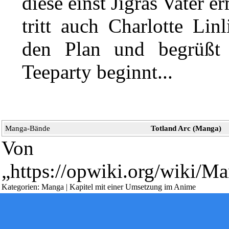
diese einst Jigras Vater e
tritt auch Charlotte Lin
den Plan und begrüßt 
Teeparty beginnt...
Diese Seite wurde zuletzt am 12. Dezember 2020 um 11:26 Uhr 
Powered by
Computer-Base
.
Manga-Bände
Totland Arc (Manga)
Datenschutz-Optionen
Von
„
https://opwiki.org/wiki/M
Kategorien
:
Manga
|
Kapitel mit einer Umsetzung im Anime