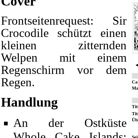
Cover
Frontseitenrequest:
Sir
Crocodile
schützt einen
kleinen zitternden
Welpen mit einem
◄
Regenschirm vor dem
Regen.
Car
Ma
Handlung
Tit
Tit
An der Ostküste
Üb
Whole Cake Islands
:
Sei