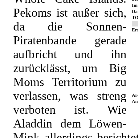
I
Pekoms
ist außer sich,
Da
TO
da die
Sonnen-
Ers
Piratenbande
gerade
aufbricht und ihn
zurücklässt, um
Big
Moms
Territorium zu
verlassen, was streng
Ar
An
verboten ist. Wie
Aladdin
dem Löwen-
Mink
allerdings berichtet