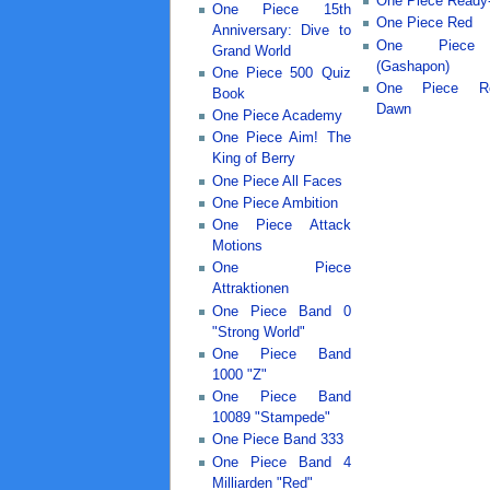
One Piece Ready
One Piece 15th
One Piece Red
Anniversary: Dive to
One Piece
Grand World
(Gashapon)
One Piece 500 Quiz
One Piece R
Book
Dawn
One Piece Academy
One Piece Aim! The
King of Berry
One Piece All Faces
One Piece Ambition
One Piece Attack
Motions
One Piece
Attraktionen
One Piece Band 0
"Strong World"
One Piece Band
1000 "Z"
One Piece Band
10089 "Stampede"
One Piece Band 333
One Piece Band 4
Milliarden "Red"