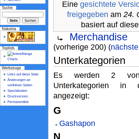
Eine
gesichtete Versi
Suche
freigegeben
am
24. 
basiert auf diese
Nakama
Merchandise
(vorherige 200) (
nächste
Toplists
Unterkategorien
Werkzeuge
Es werden 2 von
Links auf diese Seite
Änderungen an
Unterkategorien in 
verlinkten Seiten
Spezialseiten
angezeigt:
Druckversion
Permanentlink
G
Gashapon
N