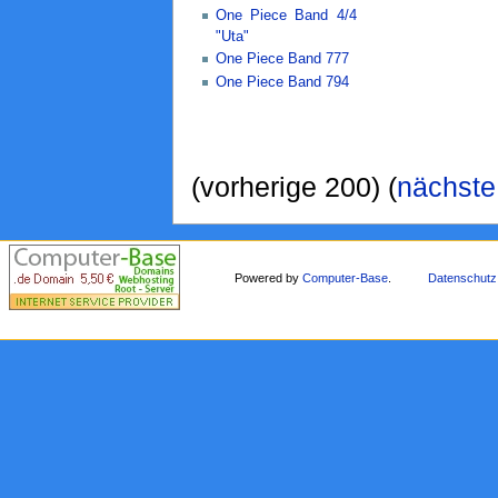
One Piece Band 4/4
"Uta"
One Piece Band 777
One Piece Band 794
(vorherige 200) (
nächste
Powered by
Computer-Base
.
Datenschutz