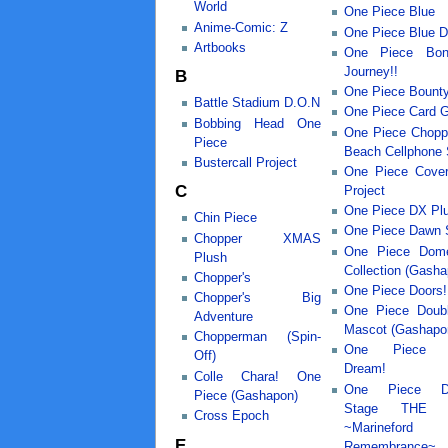
World
One Piece Blue
Anime-Comic: Z
One Piece Blue 
Artbooks
One Piece Bon
Journey!!
B
One Piece Bount
Battle Stadium D.O.N
One Piece Card 
Bobbing Head One
One Piece Chopp
Piece
Beach Cellphone 
Bustercall Project
One Piece Cove
C
Project
One Piece DX Pl
Chin Piece
One Piece Dawn S
Chopper XMAS
One Piece Dom
Plush
Collection (Gasha
Chopper's
One Piece Doors!
Chopper's Big
One Piece Doub
Adventure
Mascot (Gashapo
Chopperman (Spin-
One Piece D
Off)
Dream!
Colle Chara! One
One Piece Dr
Piece (Gashapon)
Stage THE 
Cross Epoch
~Marinefo
E
Remembrance~