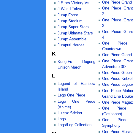
One Piece Grand 
J-Stars Victory Vs
One Piece Grand
J-World Tokyo
2
Jump Force
One Piece Grand
Jump Stadium
3
Jump Super Stars
One Piece Grand
Jump Ultimate Stars
4
Jump: Assemble
One Piece 
Jumputi Heroes
Countdown
K
One Piece Grand 
One Piece Gran
Kung-Fu Dugong
Adventure 3D
Unison March
One Piece Green
L
One Piece Kritzel
Legend of Rainbow
One Piece Logbo
Island
One Piece Mabor
Lego One Piece
Grand Line Bouk
Lego One Piece
One Piece Magaz
(Anime)
One Piece M
Lizenz Sticker
(Gashapon)
Logs
One Piece 
Logs/Log Collection
Symphony
One Piece Musik