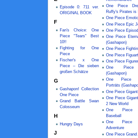
One Piece Dr
Episode 0: 711 ver.
Ruffy's Pirates is
ORIGINAL BOOK
One Piece Emoti
F
One Piece Epic J
Fan's Choice: One
One Piece Episo
Piece "Tears" Best
One Piece Etern
10!!
(Gashapon)
Fighting for One
One Piece Fighti
Piece
One Piece Figuar
Fischer's x One
One Piece Figure
Piece – Die sieben
One Piece 
großen Schätze
(Gashapon)
One Piece G
G
Porträts (Gashap
Gashapon! Collection
One Piece Gigant 
One Piece
One Piece Gigant
Grand Battle Swan
2 New World
Colosseum
One Piece 
H
Baseball
One Piece 
Hungry Days
Adventure
J
One Piece Grand