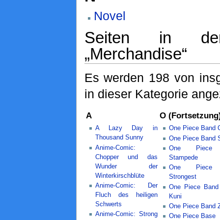
Novel
Seiten in der
„Merchandise“
Es werden 198 von ins
in dieser Kategorie ange
A
O (Fortsetzung
A Lazy Day in
One Piece Band 
Thousand Sunny
One Piece Band S
Anime-Comic:
One Piece
Chopper und das
Stampede
Wunder der
One Piece
Winterkirschblüte
Strongest
Anime-Comic: Der
One Piece Band
Fluch des heiligen
Kuni
Schwerts
One Piece Band Z
Anime-Comic: Strong
One Piece Base