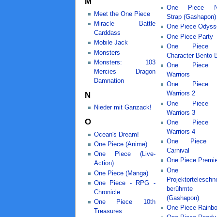
M
One Piece Ne
Meet the One Piece
Strap (Gashapon)
Miracle Battle
One Piece Odyss
Carddass
One Piece Party
Mobile Jack
One Piece P
Monsters
Character Bento 
Monsters: 103
One Piece P
Mercies Dragon
Warriors
Damnation
One Piece P
Warriors 2
N
One Piece P
Nieder mit Ganzack!
Warriors 3
O
One Piece P
Warriors 4
Ocean's Dream!
One Piece P
One Piece (Anime)
Carnival
One Piece (Live-
One Piece Premi
Action)
One Pi
One Piece (Manga)
Projektortelesch
One Piece - RPG -
berühmte S
Chronicle
(Gashapon)
One Piece 10th
One Piece Rainb
Treasures