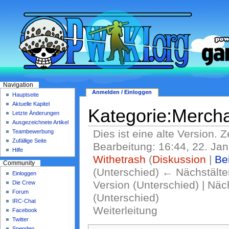
Navigation
Anmelden / Einloggen
Hauptseite
Aktuelle Kapitel
Kategorie:Merch
Letzte Änderungen
Ausgezeichnete Artikel
Dies ist eine alte Version. Z
Teambewerbung
Zufällige Seite
Bearbeitung: 16:44, 22. Ja
Hilfe
Withetrash
(
Diskussion
|
Be
Community
(Unterschied) ← Nächstälter
Einloggen
Version (Unterschied) | Nä
Die Crew
Forum
(Unterschied)
IRC-Chat
Weiterleitung
Facebook
Twitter
Spenden