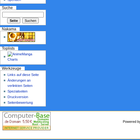
Suche
Nakama
Toplists
Werkzeuge
Links auf diese Seite
Änderungen an
verlinkten Seiten
Spezialseiten
Druckversion
Seitenbewertung
Powered 