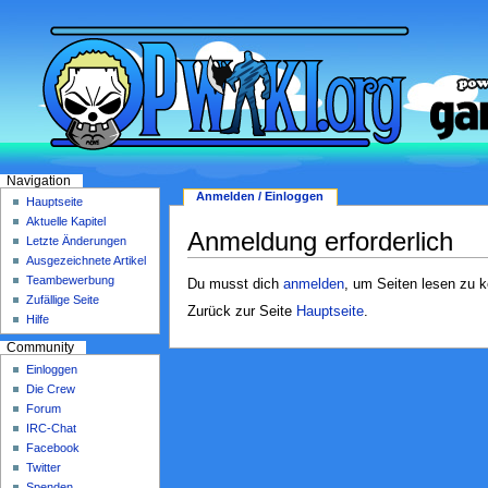
Navigation
Anmelden / Einloggen
Hauptseite
Aktuelle Kapitel
Anmeldung erforderlich
Letzte Änderungen
Ausgezeichnete Artikel
Teambewerbung
Du musst dich
anmelden
, um Seiten lesen zu 
Zufällige Seite
Zurück zur Seite
Hauptseite
.
Hilfe
Community
Einloggen
Die Crew
Forum
IRC-Chat
Facebook
Twitter
Spenden