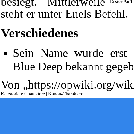
besiegt. Mittlerweile
Erster Auftr
steht er unter
Enels
Befehl.
Verschiedenes
Diese Seite wurde zuletzt am 13. Dezember 2013 um 09:51 Uhr 
Sein Name wurde erst
Powered by
Computer-Base
.
Blue Deep
bekannt gegeb
Datenschutz-Optionen
Von „
https://opwiki.org/wi
Kategorien
:
Charaktere
|
Kanon-Charaktere