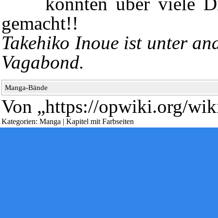
konnten über viele D
gemacht!!
Takehiko Inoue
ist unter a
Diese Seite wurde zuletzt am 5. August 2025 um 14:55 Uhr geän
Vagabond
.
Powered by
Computer-Base
.
Datenschutz-Optionen
Manga-Bände
Von „
https://opwiki.org/wi
Kategorien
:
Manga
|
Kapitel mit Farbseiten