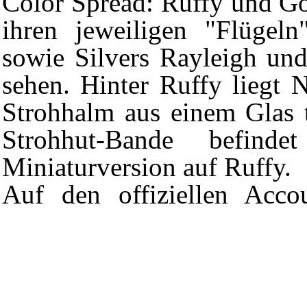
Color Spread
:
Ruffy
und
Go
ihren jeweiligen "Flügel
sowie
Silvers Rayleigh
un
sehen. Hinter Ruffy liegt
N
Strohhalm aus einem Glas t
Strohhut-Bande
befindet
Miniaturversion auf Ruffy.
Auf den offiziellen Acc